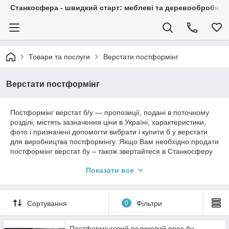
Станкосфера - швидкий старт: меблеві та деревообробні ста
Товари та послуги
Верстати постформінг
Верстати постформінг
Постформінг верстат б/у — пропозиції, подані в поточному
розділі, містять зазначення ціни в Україні, характеристики,
фото і призначені допомогти вибрати і купити б у верстати
для виробництва постформінгу. Якщо Вам необхідно продати
постформінг верстат бу – також звертайтеся в Станкосферу
за кваліфікованим сприянням.
Показати все
Постформінг – це технологія обробки плитних матеріалів
наклеюванням декоративного пластику, що дозволяє
отримати безшовне покриття площини заготовки і одного або
Сортування
0
Фільтри
двох паралельних її торців, мають фігурний профіль.
Основне застосування технологією постформінгу знаходять у
виробництві деталей меблів: фасадів, стільниць і у
Постформінговий роликовий прес бу