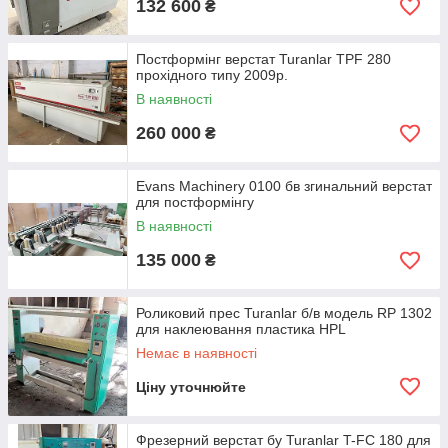
клеевальцами або шляхом пневматичного розпилення;
132 600
₴
• накладання на поверхню заготовки пластика та площинне
пресування – роликовим пресом або гарячим гідравлічним;
Постформінг верстат Turanlar TPF 280
прохідного типу 2009р.
• загортання виступів пластику з площини заготовки на
профільні кромки – на позиційному постформінг верстаті з
В наявності
нагрівальної шиною або на прохідному верстаті;
260 000
₴
• видалення зайвих звисів пластику після облицювання –
ручним фрезерним інструментом або фрезерним агрегатом,
встановлених на виході постформінг-верстати прохідного
Evans Machinery 0100 бв згинальний верстат
типу.
для постформінгу
• облицювання задньої поздовжньої сторони готової плити
В наявності
постформінг здійснюється на
кромкооблицювальні верстатах
135 000
₴
прохідного типу
Роликовий прес Turanlar б/в модель RP 1302
для наклеювання пластика HPL
Немає в наявності
Ціну уточнюйте
Фрезерний верстат бу Turanlar T-FC 180 для