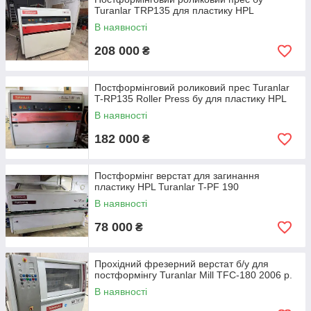
виготовленні підвіконь.
Turanlar TRP135 для пластику HPL
Покриття постформінг мають незаперечні переваги як
В наявності
вид облицювання:
208 000
₴
• нескінченна гама малюнків і колірних рішень, як креативних,
так і імітують натуральні природні матеріали;
Постформінговий роликовий прес Turanlar
• хороша стійкість до стирання, ударів і іншим механічних
T-RP135 Roller Press бу для пластику HPL
впливів, висока вологостійкість, що робить постформінг
високо затребуваним при виготовленні кухонь, барів та
В наявності
торгової меблів;
182 000
₴
• відносна простота процесу постфомирования.
Процес облицювання постформированием складається з
Постформінг верстат для загинання
наступних операцій:
пластику HPL Turanlar T-PF 190
• отримання заготовок з ДСП прямокутної форми необхідного
В наявності
розміру на
верстатах для форматного розкрою
;
78 000
₴
• фасонне фрезерування кромок заготовки: однієї сторони
або двох протилежних сторін – проводиться на фрезерних
верстатах з ручною або автоматизованою подачею, для
Прохідний фрезерний верстат б/у для
забезпечення високої продуктивності – на двосторонніх
постформінгу Turanlar Mill TFC-180 2006 р.
автоматичних фрерных верстатах;
В наявності
• нанесення клеїть речовини на заготівлю
ручної клеянкой
,