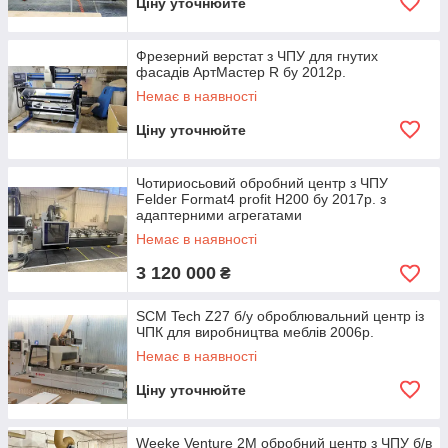
Ціну уточнюйте
Фрезерний верстат з ЧПУ для гнутих
фасадів АртМастер R бу 2012р.
Немає в наявності
Ціну уточнюйте
Чотириосьовий обробний центр з ЧПУ
Felder Format4 profit H200 бу 2017р. з
адаптерними агрегатами
Немає в наявності
3 120 000
₴
SCM Tech Z27 б/у оброблювальний центр із
ЧПК для виробництва меблів 2006р.
Немає в наявності
Ціну уточнюйте
Weeke Venture 2M обробний центр з ЧПУ б/в