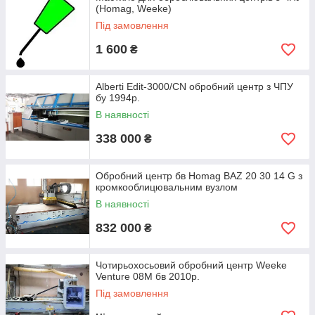
(Homag, Weeke)
Під замовлення
1 600
₴
Alberti Edit-3000/CN обробний центр з ЧПУ
бу 1994р.
В наявності
338 000
₴
Обробний центр бв Homag BAZ 20 30 14 G з
кромкооблицювальним вузлом
В наявності
832 000
₴
Чотирьохосьовий обробний центр Weeke
Venture 08M бв 2010р.
Під замовлення