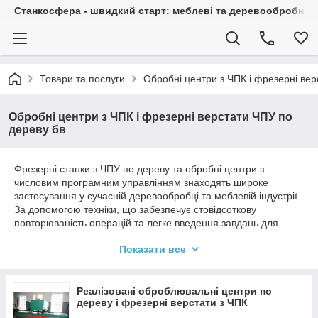
Станкосфера - швидкий старт: меблеві та деревообробні ста
Товари та послуги
Обробні центри з ЧПК і фрезерні вер
Обробні центри з ЧПК і фрезерні верстати ЧПУ по
дереву бв
Фрезерні станки з ЧПУ по дереву та обробні центри з
числовим програмним управлінням знаходять широке
застосування у сучасній деревообробці та меблевій індустрії.
За допомогою техніки, що забезпечує стовідсоткову
повторюваність операцій та легке введення завдань для
тривимірного фрезерування, свердління отворів за
Показати все
заздалегідь заданими координатами, випилювання пазів і
навіть облицювання ПВХ кромок практично будь-якої
геометрії, фрезерний встанок з ЧПУ робить можливим
серійно та одиночно виготовляють:
Реалізовані оброблювальні центри по
дереву і фрезерні верстати з ЧПК
- заготівлі фігурної конфігурації, такі як кришки столів, полиці