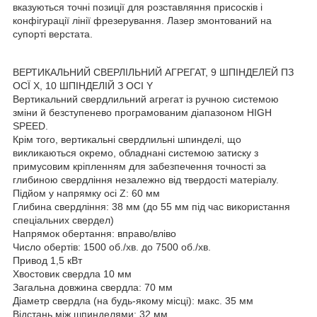
вказуються точні позиції для розставляння присосків і
конфігурації лінії фрезерування. Лазер змонтований на
супорті верстата.
ВЕРТИКАЛЬНИЙ СВЕРЛІЛЬНИЙ АГРЕГАТ, 9 ШПІНДЕЛЕЙ ПЗ
ОСЇ X, 10 ШПІНДЕЛІЙ З ОСІ Y
Вертикальний свердлильний агрегат із ручною системою
зміни й безступенево програмованим діапазоном HIGH
SPEED.
Крім того, вертикальні свердлильні шпинделі, що
викликаються окремо, обладнані системою затиску з
примусовим кріпленням для забезпечення точності за
глибиною свердління незалежно від твердості матеріалу.
Підйом у напрямку осі Z: 60 мм
Глибина свердління: 38 мм (до 55 мм під час використання
спеціальних свердел)
Напрямок обертання: вправо/вліво
Число обертів: 1500 об./хв. до 7500 об./хв.
Привод 1,5 кВт
Хвостовик свердла 10 мм
Загальна довжина свердла: 70 мм
Діаметр свердла (на будь-якому місці): макс. 35 мм
Відстань між шпинделями: 32 мм