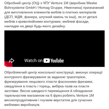
Обробний центр (ОЦ) з ЧПУ Venture 1M (виробник Weeke
Bohrsysteme GmbH / Homag Gruppe, Німеччина) призначений
для виготовлення елементів меблів із плитних матеріалів
(ДСП, МДФ, фанера, штучний камінь та інші), як-от деталі
меблів з криволінійними контурами, меблеві фасади,
накладки на двері будь-якого дизайну.
Обробляючий центр консольної конструкції, виконує операції
контурного фрезерування за заданою траєкторією,
фрезерування лицьового пласти фасонними фрезами,
свердління в пласть і торець, вибірка пазів на пласти
заготівки. Високі швидкості переміщення й обладнання
тарельчастим магазином на 6 фрез роблять Venture 1M
високопродуктивним і гнучким верстатом для сучасних
меблевих виробництв.