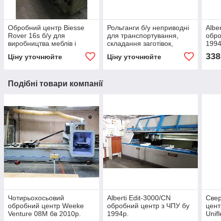
Обробний центр Biesse
Рольганги б/у неприводні
Albe
Rover 16s б/у для
для транспортування,
обро
виробництва меблів і
складання заготівок,
1994
фасадів: фрезерування,
завантаження й
338
Ціну уточнюйте
Ціну уточнюйте
свердління
розвантаження верстатів
Подібні товари компанії
Чотирьохосьовий
Alberti Edit-3000/CN
Све
обробний центр Weeke
обробний центр з ЧПУ бу
цент
Venture 08M бв 2010р.
1994р.
Unif