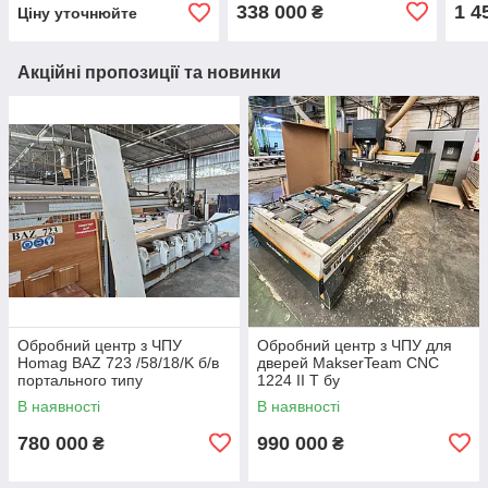
свер
338 000
1 4
₴
Ціну уточнюйте
шест
Акційні пропозиції та новинки
Обробний центр з ЧПУ
Обробний центр з ЧПУ для
Homag BAZ 723 /58/18/K б/в
дверей MakserTeam CNC
портального типу
1224 II T бу
В наявності
В наявності
780 000
990 000
₴
₴