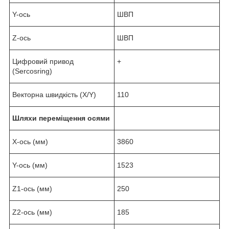
Y-ось
ШВП
Z-ось
ШВП
Цифровий привод
+
(Sercosring)
Векторна швидкість (X/Y)
110
Шляхи переміщення осями
X-ось (мм)
3860
Y-ось (мм)
1523
Z1-ось (мм)
250
Z2-ось (мм)
185