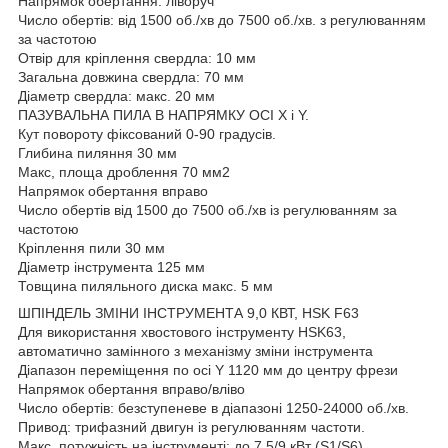
Напрямок обертання: ліворуч
Число обертів: від 1500 об./хв до 7500 об./хв. з регулюванням
за частотою
Отвір для кріплення свердла: 10 мм
Загальна довжина свердла: 70 мм
Діаметр свердла: макс. 20 мм
ПАЗУВАЛЬНА ПИЛА В НАПРЯМКУ ОСІ X і Y.
Кут повороту фіксований 0-90 градусів.
Глибина пиляння 30 мм
Макс, площа дроблення 70 мм2
Напрямок обертання вправо
Число обертів від 1500 до 7500 об./хв із регулюванням за
частотою
Кріплення пили 30 мм
Діаметр інструмента 125 мм
Товщина пиляльного диска макс. 5 мм
ШПІНДЕЛЬ ЗМІНИ ІНСТРУМЕНТА 9,0 КВТ, HSK F63
Для використання хвостового інструменту HSK63,
автоматично замінного з механізму зміни інструмента
Діапазон переміщення по осі Y 1120 мм до центру фрези
Напрямок обертання вправо/вліво
Число обертів: безступеневе в діапазоні 1250-24000 об./хв.
Привод: трифазний двигун із регулюванням частоти.
Макс, потужність на інструменті: до 7,5/9 кВт (S1/S6)