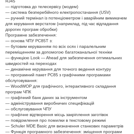
RJ45
— підготовка до телесервісу (модем)
— система безперебійного електропостачання (USV)
— ручний термінал із потенціометром і аварійним вимикачем
для керування верстатом (наприклад, під час відладання
дорогих програм обробки)
Програмне забезпечення:
— основа ЧПУ РС85Т з:
— бутовим керуванням по всіх осях і паралельним
переміщенням за допомогою багатоканальної техніки
— функцією Look — Ahead для забезпечення оптимальних
швидкостей на переходах
— динамічне керування для точного ведення контуру
— програмний пакет РС85 з графічними програмами
обслуговування:
— WoodWOP для графічного, інтерактивного складання
програм ЧПК
— графічний банк даних за інструментом
— адміністрування виробничих специфікацій
— обслуговування ЧПУ
— графічне відтворення місць закріплення заготівок
— повідомлення про помилки в текстовому режимі
— Schuler MDE Basic для визначення станкових параметрів
— Функція програмного забезпечення: зміщення програми