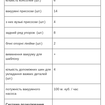
кількість консолей (шт.)
6
вакуумні присоски (шт.)
14
з них вузькі присоски (шт.)
4
задний ряд упоров (шт.)
8
бічні опорні лінійки (шт.)
2
вимкнення вакууму для
+
шаблону
кількість допоміжних шин для
4
укладання важких деталей
(шт.)
потужність вакуумного
100 м. куб. / час
насоса
Система позиціювання