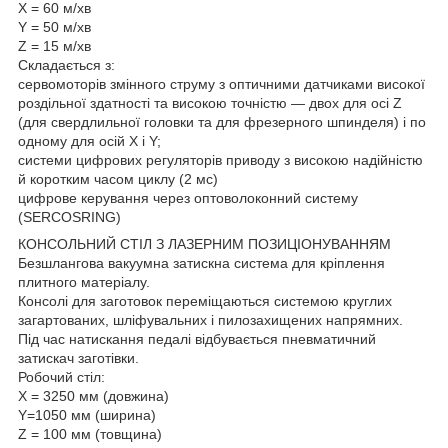
Х = 60 м/хв
Y = 50 м/хв
Z = 15 м/хв
Складається з:
сервомоторів змінного струму з оптичними датчиками високої
роздільної здатності та високою точністю — двох для осі Z
(для свердлильної головки та для фрезерного шпинделя) і по
одному для осій X і Y;
системи цифрових регуляторів приводу з високою надійністю
й коротким часом циклу (2 мс)
цифрове керування через оптоволоконний систему
(SERCOSRING)
КОНСОЛЬНИЙ СТІЛ З ЛАЗЕРНИМ ПОЗИЦІОНУВАННЯМ
Безшлангова вакуумна затискна система для кріплення
плитного матеріалу.
Консолі для заготовок переміщаються системою круглих
загартованих, шліфувальних і пилозахищених напрямних.
Під час натискання педалі відбувається пневматичний
затискач заготівки.
Робочий стіл:
X = 3250 мм (довжина)
Y=1050 мм (ширина)
Z = 100 мм (товщина)