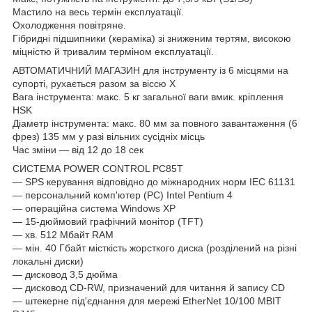
Мастило на весь термін експлуатації.
Охолодження повітряне.
Гібридні підшипники (кераміка) зі зниженим тертям, високою
міцністю й тривалим терміном експлуатації.
АВТОМАТИЧНИЙ МАГАЗИН для інструменту із 6 місцями на
супорті, рухається разом за віссю Х
Вага інструмента: макс. 5 кг загальної ваги вмик. кріплення
HSK
Діаметр інструмента: макс. 80 мм за повного завантаження (6
фрез) 135 мм у разі вільних сусідніх місць
Час зміни — від 12 до 18 сек
СИСТЕМА POWER CONTROL PC85T
— SPS керування відповідно до міжнародних норм IEC 61131
— персональний комп'ютер (PC) Intel Pentium 4
— операційна система Windows XP
— 15-дюймовий графічний монітор (TFT)
— хв. 512 Мбайт RAM
— мін. 40 Гбайт місткість жорсткого диска (розділений на різні
локальні диски)
— дисковод 3,5 дюйма
— дисковод CD-RW, призначений для читання й запису CD
— штекерне під'єднання для мережі EtherNet 10/100 MBIT