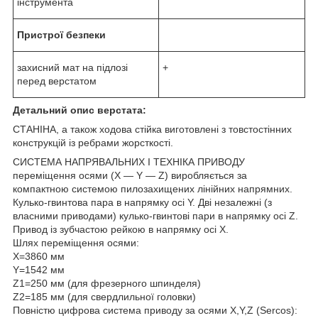
інструмента
Пристрої безпеки
захисний мат на підлозі
+
перед верстатом
Детальний опис верстата:
СТАНІНА, а також ходова стійка виготовлені з товстостінних
конструкцій із ребрами жорсткості.
СИСТЕМА НАПРЯВАЛЬНИХ І ТЕХНІКА ПРИВОДУ
переміщення осями (X — Y — Z) виробляється за
компактною системою пилозахищених лінійних напрямних.
Кулько-гвинтова пара в напрямку осі Y. Дві незалежні (з
власними приводами) кулько-гвинтові пари в напрямку осі Z.
Привод із зубчастою рейкою в напрямку осі X.
Шлях переміщення осями:
Х=3860 мм
Y=1542 мм
Z1=250 мм (для фрезерного шпинделя)
Z2=185 мм (для свердлильної головки)
Повністю цифрова система приводу за осями X,Y,Z (Sercos):