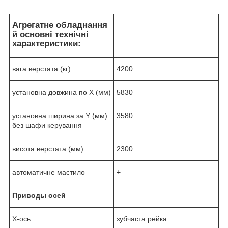
Агрегатне обладнання
й основні технічні
характеристики:
вага верстата (кг)
4200
установна довжина по X (мм)
5830
установна ширина за Y (мм)
3580
без шафи керування
висота верстата (мм)
2300
автоматичне мастило
+
Привод
ы
осей
X-ось
зубчаста рейка