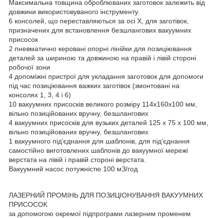
Максимальна товщина оброблюваних заготовок залежить від
довжини використовуваного інструменту.
6 консолей, що переставляються за осі X, для заготівок,
призначених для встановлення безшлангових вакуумних
присосок
2 пневматично керовані опорні лінійки для позиціювання
деталей за шириною та довжиною на правій і лівій стороні
робочої зони
4 допоміжні пристрої для укладання заготовок для допомоги
під час позиціювання важких заготівок (змонтовані на
консолях 1, 3, 4 і 6)
10 вакуумних присосків великого розміру 114x160x100 мм,
вільно позиційованих вручну, безшлангових
4 вакуумних присосків для вузьких деталей 125 х 75 х 100 мм,
вільно позиційованих вручну, безшлангових
1 вакуумного під'єднання для шаблонів, для під'єднання
самостійно виготовлених шаблонів до вакуумної мережі
верстата на лівій і правій стороні верстата.
Вакуумний насос потужністю 100 мЗ/год
ЛАЗЕРНИЙ ПРОМІНЬ ДЛЯ ПОЗИЦІОНУВАННЯ ВАКУУМНИХ
ПРИСОСОК
за допомогою окремої підпрограми лазерним променем