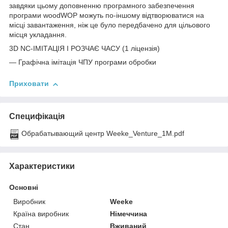
завдяки цьому доповненню програмного забезпечення
програми woodWOP можуть по-іншому відтворюватися на
місці завантаження, ніж це було передбачено для цільового
місця укладання.
3D NC-ІМІТАЦІЯ І РОЗЧАЄ ЧАСУ (1 ліцензія)
— Графічна імітація ЧПУ програми обробки
Приховати
Специфікація
Обрабатывающий центр Weeke_Venture_1M.pdf
Характеристики
Основні
Виробник
Weeke
Країна виробник
Німеччина
Стан
Вживаний