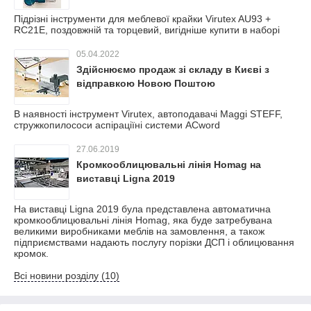
Підрізні інструменти для меблевої крайки Virutex AU93 +
RC21E, поздовжній та торцевий, вигідніше купити в наборі
05.04.2022
Здійснюємо продаж зі складу в Києві з
відправкою Новою Поштою
В наявності інструмент Virutex, автоподавачі Maggi STEFF,
стружкопилососи аспіраціїні системи ACword
27.06.2019
Кромкооблицювальні лінія Homag на
виставці Ligna 2019
На виставці Ligna 2019 була представлена автоматична
кромкооблицювальні лінія Homag, яка буде затребувана
великими виробниками меблів на замовлення, а також
підприємствами надають послугу порізки ДСП і облицювання
кромок.
Всі новини розділу (10)