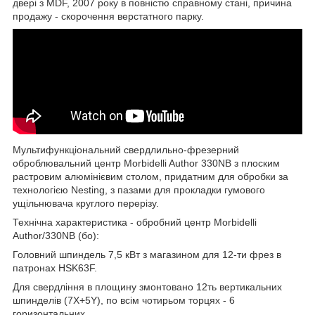
двері з MDF, 2007 року в повністю справному стані, причина
продажу - скорочення верстатного парку.
Мультифункціональний свердлильно-фрезерний
оброблювальний центр Morbidelli Author 330NB з плоским
растровим алюмінієвим столом, придатним для обробки за
технологією Nesting, з пазами для прокладки гумового
ущільнювача круглого перерізу.
Технічна характеристика - обробний центр Morbidelli
Author/330NB (бо):
Головний шпиндель 7,5 кВт з магазином для 12-ти фрез в
патронах HSK63F.
Для свердління в площину змонтовано 12ть вертикальних
шпинделів (7X+5Y), по всім чотирьом торцях - 6
горизонтальних.