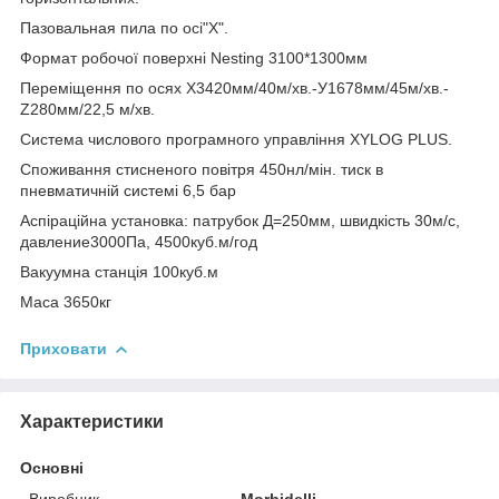
Пазовальная пила по осі"Х".
Формат робочої поверхні Nesting 3100*1300мм
Переміщення по осях Х3420мм/40м/хв.-У1678мм/45м/хв.-
Z280мм/22,5 м/хв.
Система числового програмного управління XYLOG PLUS.
Споживання стисненого повітря 450нл/мін. тиск в
пневматичній системі 6,5 бар
Аспіраційна установка: патрубок Д=250мм, швидкість 30м/с,
давление3000Па, 4500куб.м/год
Вакуумна станція 100куб.м
Маса 3650кг
Приховати
Характеристики
Основні
Виробник
Morbidelli