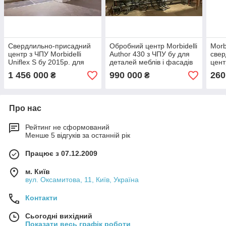
Свердлильно-присадний
Обробний центр Morbidelli
Morb
центр з ЧПУ Morbidelli
Author 430 з ЧПУ бу для
свер
Uniflex S бу 2015р. для
деталей меблів і фасадів
цент
свердління деталей із
2008р.
висо
1 456 000
990 000
260
₴
₴
шести сторін
свер
Про нас
Рейтинг не сформований
Менше 5 відгуків за останній рік
Працює з 07.12.2009
м. Київ
вул. Оксамитова, 11, Київ, Україна
Контакти
Сьогодні вихідний
Показати весь графік роботи