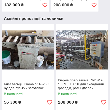
для пластику HPL
дверей
182 000
208 000
₴
₴
Акційні пропозиції та новинки
Віерна прес-вайма PRISMA
Клеєвальці Osama S1R-250
STRETTO 10 для складання
бу для вузьких заготовок
фасадів, рам і дверей
В наявності
В наявності
56 300
208 000
₴
₴