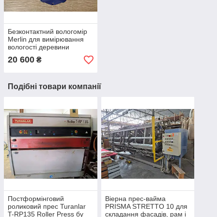
Безконтактний вологомір
Merlin для вимірювання
вологості деревини
20 600
₴
Подібні товари компанії
Постформінговий
Віерна прес-вайма
роликовий прес Turanlar
PRISMA STRETTO 10 для
T-RP135 Roller Press бу
складання фасадів, рам і