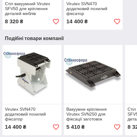
Стіл вакуумний Virutex
Virutex SVN470
SFV50 для кріплення
додатковий похилий
деталей меблів
фіксатор
8 320
14 400
₴
₴
Подібні товари компанії
Virutex SVN470
Вакуумне кріплення
Стіл
додатковий похилий
Virutex SVN250 для
SFV5
фіксатор
фіксації заготовок
дета
(базовий пневматичний
14 400
5 410
8 3
₴
₴
модуль)