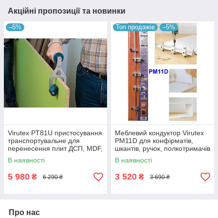
Акційні пропозиції та новинки
–5%
Топ продажів
–5%
Virutex PT81U пристосування
Меблевий кондуктор Virutex
транспортувальне для
PM11D для конфірматів,
перенесення плит ДСП, MDF,
шкантів, ручок, полкотримачів
OSB (комплект із 2 шт.)
і напрямних
В наявності
В наявності
5 980
3 520
₴
₴
6 290 ₴
3 690 ₴
Про нас