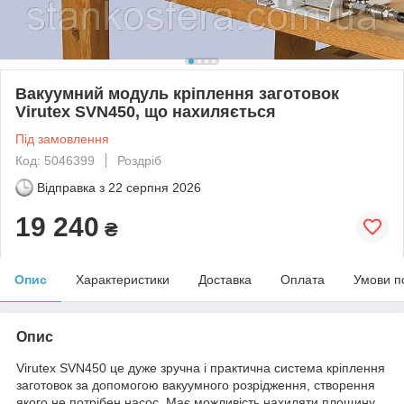
Вакуумний модуль кріплення заготовок
Virutex SVN450, що нахиляється
Під замовлення
Код: 5046399
Роздріб
Відправка з
22 серпня 2026
19 240
₴
Опис
Характеристики
Доставка
Оплата
Умови п
Опис
Virutex SVN450 це дуже зручна і практична система кріплення
заготовок за допомогою вакуумного розрідження, створення
якого не потрібен насос. Має можливість нахиляти площину