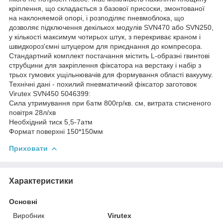
кріплення, що складається з базової присоски, змонтованої
на наклоняемой опорі, і розподіляє пневмоблока, що
дозволяє підключення декількох модулів SVN470 або SVN250,
у кількості максимум чотирьох штук, з перекриває краном і
швидкороз'ємні штуцером для приєднання до компресора.
Стандартний комплект постачання містить L-образні гвинтові
струбцини для закріплення фіксатора на верстаку і набір з
трьох гумових ущільнювачів для формування області вакууму.
Технічні дані - похилий пневматичний фіксатор заготовок
Virutex SVN450 5046399:
Сила утримування при 6атм 800гр/кв. см, витрата стисненого
повітря 28л/хв
Необхідний тиск 5,5-7атм
Формат поверхні 150*150мм
Приховати
Характеристики
Основні
Виробник
Virutex