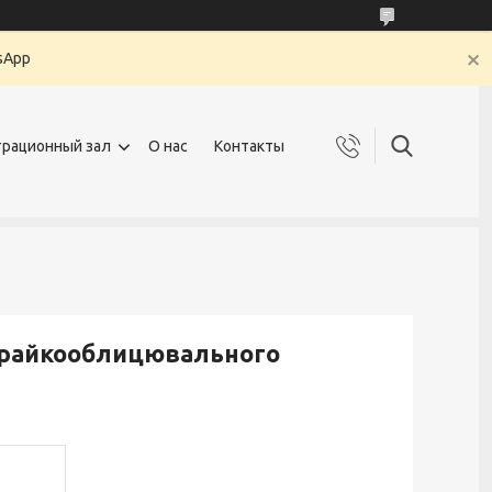
sApp
рационный зал
О нас
Контакты
 крайкооблицювального