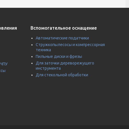
овления
Вспомогательное оснащение
Автоматические податчики
Стружкопылесосы и компрессорная
техника
Пильные диски и фрезы
Для заточки дереворежущего
 ЧПУ
инструмента
ссы
Для стекольной обработки