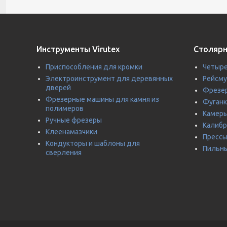
Инструменты Virutex
Столярн
Приспособления для кромки
Четыре
Электроинструмент для деревянных
Рейсм
дверей
Фрезер
Фрезерные машины для камня из
Фуганк
полимеров
Камеры
Ручные фрезеры
Калиб
Клеенамазчики
Прессы
Кондукторы и шаблоны для
Пильны
сверления