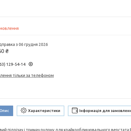
амовлення
дправка з 06 грудня 2026
60 ₴
63) 129-54-14
лення тільки за телефоном
Опис
Характеристики
Інформація для замовлен
вий підрізач і тримач рулону для крайкооблицювального верстата 