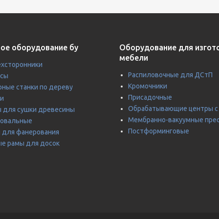
ое оборудование бу
Оборудование для изгот
мебели
хсторонники
Распиловочные для ДСтП
усы
Кромочники
ные станки по дереву
Присадочные
и
Обрабатывающие центры с
 для сушки древесины
Мембранно-вакуумные пре
ровальные
Постформинговые
 для фанерования
е рамы для досок