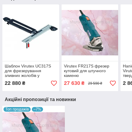
Шаблон Virutex UC317S
Virutex FR217S фрезер
Нап
для фрезерування
кутовий для штучного
Viru
зливних жолобів у
каменю
твер
штучному камені
22 880
27 630
2 8
₴
₴
29 590 ₴
Акційні пропозиції та новинки
Топ продажів
–7%