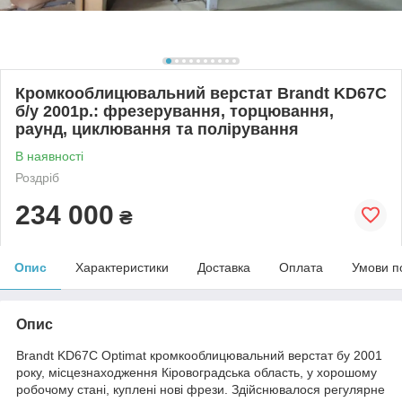
Кромкооблицювальний верстат Brandt KD67C
б/у 2001р.: фрезерування, торцювання,
раунд, циклювання та полірування
В наявності
Роздріб
234 000
₴
Опис
Характеристики
Доставка
Оплата
Умови п
Опис
Brandt KD67C Optimat кромкооблицювальний верстат бу 2001
року, місцезнаходження Кіровоградська область, у хорошому
робочому стані, куплені нові фрези. Здійснювалося регулярне