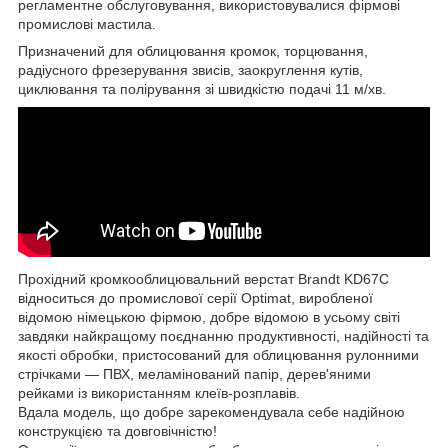
регламентне обслуговування, використовувалися фірмові
промислові мастила.
Призначений для облицювання кромок, торцювання,
радіусного фрезерування звисів, заокруглення кутів,
циклювання та полірування зі швидкістю подачі 11 м/хв.
Прохідний кромкооблицювальний верстат Brandt KD67C
відноситься до промислової серії Optimat, виробленої
відомою німецькою фірмою, добре відомою в усьому світі
завдяки найкращому поєднанню продуктивності, надійності та
якості обробки, пристосований для облицювання рулонними
стрічками ― ПВХ, меламінований папір, дерев'яними
рейками із використанням клеїв-розплавів.
Вдала модель, що добре зарекомендувала себе надійною
конструкцією та довговічністю!