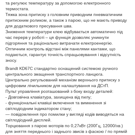
та регулює температуру за допомогою електронного
термостата.
Тяжка зона притиску з головним приводним пневматичним
притискним роликом, а також з парою, що не мають приводу
для додаткового пресування шва.
Зниження температури клею відбувається автоматично під
час перерв у роботі – ця функція дозволяє уникнути
підгоряння та раціонально витрачати електроенергію.
Оптичним контроль відстані між панелями кантами, що
подаються, гарантує точність спрацьовування і відсутність
зносу.
Brandt KD67C стандартно оснащений системою ручного
центрального змащення транспортного ланцюга.
Центрально регульований механізм верхнього притиску з
цифровим лічильником для налаштування на ДСтП.
Пульт управління розташований з боку входу деталей:
- Довговічна клавіатура, захищена від пилу;
- функціональні клавіші включення та вимкнення зі
світлодіодним індикатором стану;
— повідомлення про помилки у вигляді кодів виводяться на
світлодіодний дисплей.
Торцювання з парою моторів по 0,27кВт (200Гц, 12000/хв.)
для зняття переднього і заднього звисів з фаскою / по прямій