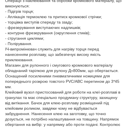
Операції з наклеювання та обробки кромкового матеріалу, що
виконуються:
- Підігрів торця;
- Аплікація термоклею та притиск кромкової стрічки;
- торцівка виступів спереду та ззаду;
- фрезерування виступаючих надлишків;
- контурне фрезерування (округлення стиків);
- стругання циклями;
- Полірування.
ІЧ-випромінювач служить для нагріву торця перед
нанесенням розплаву, що забезпечує високу якість
приклеювання.
Магазин для рулонного і смугового кромкового матеріалу
обладнаний тарілкою для рулону Д=800мм, що обертається.
Оснащений посиленими пневматичними ножицями для
попереднього розкрою товстого PVC/ABC перетином до 3*45
мм.
Клейовий вузол пристосований для роботи на клеї-розплаві в
гранулах та має спеціально продуману структуру, захищену
від витікання. Бачок для клею-розплаву розміщений під
клейовим роликом, завдяки чому не відбувається
забруднення. Нанесення клею на заготовку, що точно
дозується, не потрібно налаштування на товщину. Напрямок
обертання на вибір: у напрямку або проти подачі. Контролює