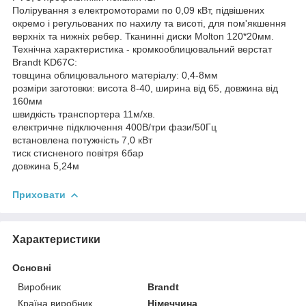
Полірування з електромоторами по 0,09 кВт, підвішених
окремо і регульованих по нахилу та висоті, для пом'якшення
верхніх та нижніх ребер. Тканинні диски Molton 120*20мм.
Технічна характеристика - кромкооблицювальний верстат
Brandt KD67C:
товщина облицювального матеріалу: 0,4-8мм
розміри заготовки: висота 8-40, ширина від 65, довжина від
160мм
швидкість транспортера 11м/хв.
електричне підключення 400В/три фази/50Гц
встановлена потужність 7,0 кВт
тиск стисненого повітря 6бар
довжина 5,24м
Приховати
Характеристики
Основні
Виробник
Brandt
Країна виробник
Німеччина