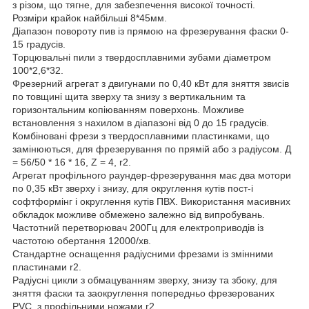
з різом, що тягне, для забезпечення високої точності.
Розміри крайок найбільші 8*45мм.
Діапазон повороту пив із прямою на фрезерування фаски 0-
15 градусів.
Торцювальні пили з твердосплавними зубами діаметром
100*2,6*32.
Фрезерний агрегат з двигунами по 0,40 кВт для зняття звисів
по товщині щита зверху та знизу з вертикальним та
горизонтальним копіюванням поверхонь. Можливе
встановлення з нахилом в діапазоні від 0 до 15 градусів.
Комбіновані фрези з твердосплавними пластинками, що
замінюються, для фрезерування по прямій або з радіусом. Д
= 56/50 * 16 * 16, Z = 4, r2.
Агрегат профільного раундер-фрезерування має два мотори
по 0,35 кВт зверху і знизу, для округлення кутів пост-і
софтформінг і округлення кутів ПВХ. Використання масивних
обкладок можливе обмежено залежно від випробувань.
Частотний перетворювач 200Гц для електроприводів із
частотою обертання 12000/хв.
Стандартне оснащення радіусними фрезами із змінними
пластинами r2.
Радіусні цикли з обмацуванням зверху, знизу та збоку, для
зняття фаски та заокруглення попередньо фрезерованих
PVC, з профільними ножами r2.