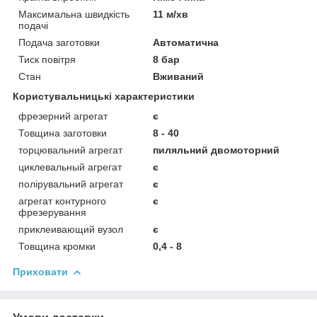
Максимальна швидкість
11 м/хв
подачі
Подача заготовки
Автоматична
Тиск повітря
8 бар
Стан
Вживаний
Користувальницькі характеристики
фрезерний агрегат
є
Товщина заготовки
8 - 40
торцювальний агрегат
пиляльний двомоторний
циклевальный агрегат
є
полірувальний агрегат
є
агрегат контурного
є
фрезерування
приклеивающий вузол
є
Товщина кромки
0,4 - 8
Приховати