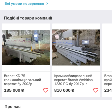
Всі умови повернення
Подібні товари компанії
Brandt KD 75
Кромкооблицювальний
Bra
крайкооблицювальний
верстат Brandt Ambition
кра
верстат бу 2002р.
1230 FC бу 2017р. з
верс
поклейка, торцювання,
прифугуванням, раундом,
(тор
185 000
810 000
234
₴
₴
фрезерування, цикли,
циклями та поліруванням
фрез
полірування 14м/хв.
цикл
Про нас