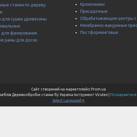
Кромочники
ные станки по дереву
Присадочные
и
Обрабатывающие центры с
 для сушки древесины
Мембранно-вакуумные пре
ровальные
Постформинговые
 для фанерования
е рамы для досок
Сайт створений на маркетплейсі
Prom.ua
Станкосфера Станки для виробництва меблів Деревообробні станки бу Україна Інструмент Virutex |
Поскаржитися 
Select Language
▼