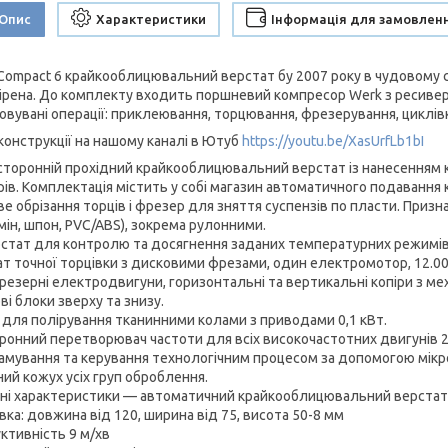
Опис
Характеристики
Інформація для замовлен
 Compact 6 крайкооблицювальний верстат бу 2007 року в чудовому с
ірена. До комплекту входить поршневий компресор Werk з ресивером
овувані операції: приклеювання, торцювання, фрезерування, циклівк
конструкції на нашому каналі в Ютуб
https://youtu.be/XasUrfLb1bI
торонній прохідний крайкооблицювальний верстат із нанесенням
рів. Комплектація містить у собі магазин автоматичного подавання 
ве обрізання торців і фрезер для зняття суспензів по пласти. Приз
мін, шпон, PVC/ABS), зокрема рулонними.
стат для контролю та досягнення заданих температурних режимів 
ат точної торцівки з дисковими фрезами, один електромотор, 12.000 
резерні електродвигуни, горизонтальні та вертикальні копіри з мех
і блоки зверху та знизу.
 для полірування тканинними колами з приводами 0,1 кВт.
ронний перетворювач частоти для всіх високочастотних двигунів 2
амування та керування технологічним процесом за допомогою мікр
ний кожух усіх груп оброблення.
чні характеристики — автоматичний крайкооблицювальний верстат C
вка: довжина від 120, ширина від 75, висота 50-8 мм
ктивність 9 м/хв