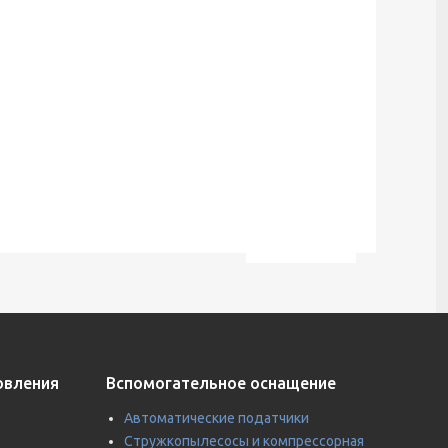
овления
Вспомогательное оснащение
Автоматические податчики
Стружкопылесосы и компрессорная