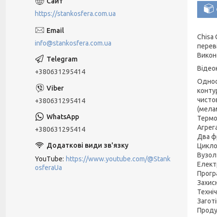
https://stankosfera.com.ua
Chisa
info@stankosfera.com.ua
перев
Викон
Відео
+380631295414
Однос
конту
чисто
+380631295414
(мела
Термо
Агрег
+380631295414
Два ф
Циклов
Вузол
YouTube
https://www.youtube.com/@Stank
Елект
osferaUa
Прогр
Захис
Техні
Заготі
Проду