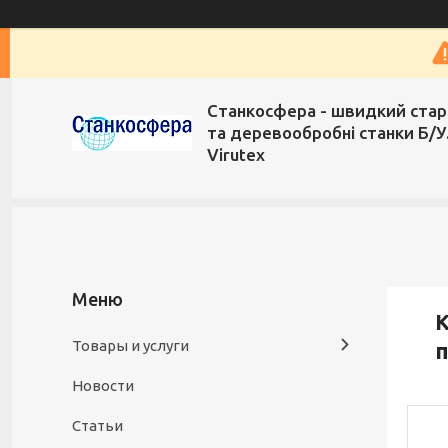
Станкосфера - швидкий стар
та деревообробні станки Б/У
Virutex
К
Товары и услуги
п
Новости
Статьи