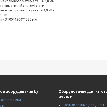
на крайового матеріалу 0,4-2,0 мм
у пневматичній системі 6 атм
ьна електрична потужність 2,8 кВт
50 кг
ити 3100*1800*1280 мм
ое оборудование бу
Оборудование для изгот
мебели
хсторонники
Распиловочные для ДСтП
усы