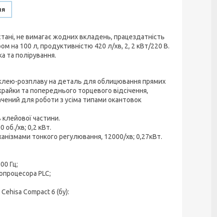
ня
тані, не вимагає жодних вкладень, працездатність
 на 100 л, продуктивністю 420 л/хв, 2, 2 кВт/220 В.
а та полірування.
 клею-розплаву на деталь для облицювання прямих
крайки та попереднього торцевого відсічення,
начений для роботи з усіма типами окантовок
клейової частини.
об./хв; 0,2 кВт.
анізмами тонкого регулювання, 12000/хв; 0,27кВт.
00 Гц;
опроцесора PLC;
ehisa Compact 6 (бу):