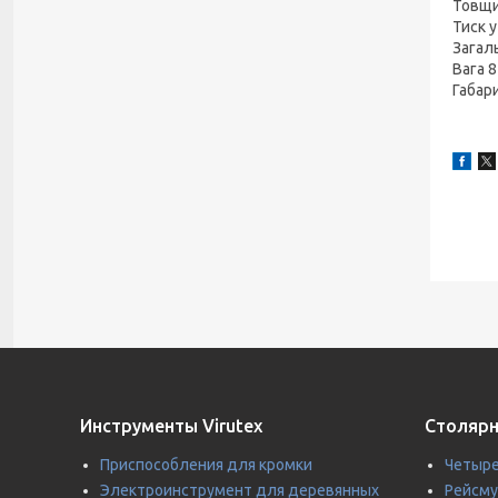
Товщи
Тиск 
Загал
Вага 8
Габар
Инструменты Virutex
Столярн
Приспособления для кромки
Четыре
Электроинструмент для деревянных
Рейсм