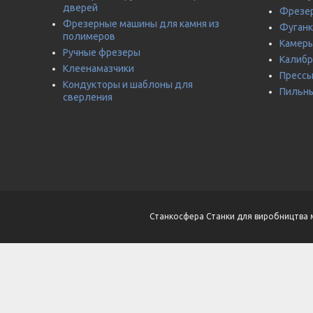
дверей
Фрезер
Фрезерные машины для камня из
Фуганк
полимеров
Камеры
Ручные фрезеры
Калиб
Клеенамазчики
Прессы
Кондукторы и шаблоны для
Пильны
сверления