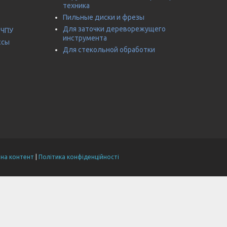
техника
Пильные диски и фрезы
Для заточки дереворежущего
 ЧПУ
инструмента
ссы
Для стекольной обработки
на контент
|
Політика конфіденційності