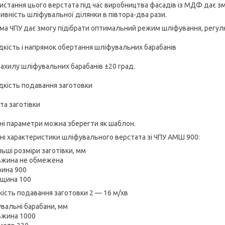
истання цього верстата під час виробництва фасадів із МДФ дає з
ивність шліфувальної ділянки в півтора-два рази.
ма ЧПУ дає змогу підібрати оптимальний режим шліфування, регул
дкість і напрямок обертання шліфувальних барабанів
 нахилу шліфувальних барабанів ±20 град.
дкість подавання заготовки
ота заготівки
ні параметри можна зберегти як шаблон.
чні характеристики шліфувального верстата зі ЧПУ АМШ 900:
льші розміри заготівки, мм
жина не обмежена
ина 900
щина 100
ість подавання заготовки 2 — 16 м/хв
вальні барабани, мм
жина 1000