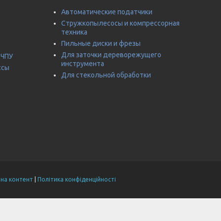
Автоматические податчики
Стружкопылесосы и компрессорная
техника
Пильные диски и фрезы
Для заточки дереворежущего
 ЧПУ
инструмента
ссы
Для стекольной обработки
на контент
|
Політика конфіденційності