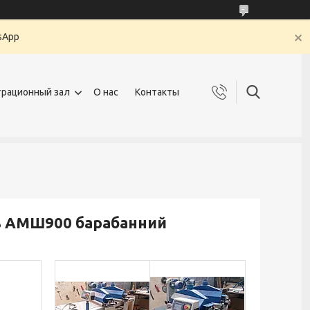
sApp
рационный зал
О нас
Контакты
ь АМШ900 барабанний