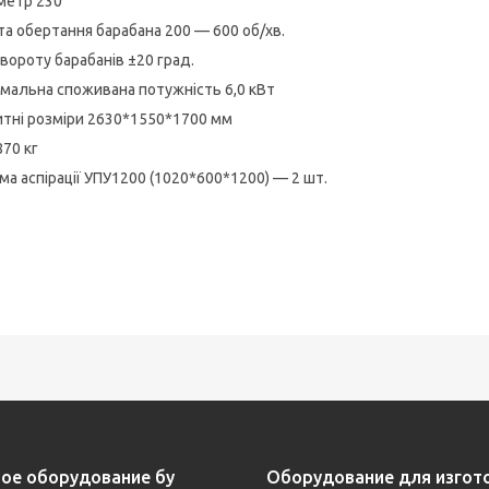
метр 230
та обертання барабана 200 — 600 об/хв.
овороту барабанів ±20 град.
мальна споживана потужність 6,0 кВт
итні розміри 2630*1550*1700 мм
870 кг
ма аспірації УПУ1200 (1020*600*1200) — 2 шт.
ое оборудование бу
Оборудование для изгот