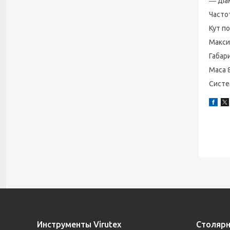
― діа
Часто
Кут п
Макси
Габар
Маса 
Систе
Инструменты Virutex
Столярн