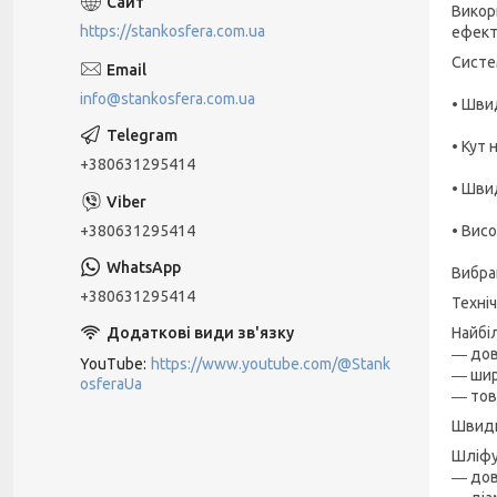
Викор
https://stankosfera.com.ua
ефект
Систе
info@stankosfera.com.ua
• Шви
• Кут
+380631295414
• Шви
+380631295414
• Вис
Вибра
+380631295414
Техні
Найбі
― дов
YouTube
https://www.youtube.com/@Stank
― шир
osferaUa
― тов
Швидк
Шліфу
― дов