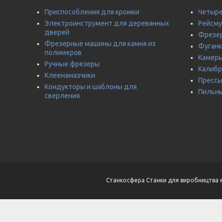
Приспособления для кромки
Четыре
Электроинструмент для деревянных
Рейсм
дверей
Фрезер
Фрезерные машины для камня из
Фуганк
полимеров
Камеры
Ручные фрезеры
Калиб
Клеенамазчики
Прессы
Кондукторы и шаблоны для
Пильны
сверления