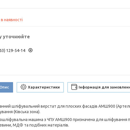
 в наявності
у уточнюйте
63) 129-54-14
Опис
Характеристики
Інформація для замовлен
анний шліфувальний верстат для плоских фасадів АМШ900 (Артель, У
вання (Ківська зона).
ошліфувальна машина з ЧПУ АМШ900 призначена для шліфування пл
ревини, МДФ та подібних матеріалів.