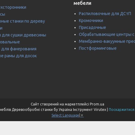
мебели
хсторонники
Распиловочные для ДСтП
усы
Кромочники
ные станки по дереву
Присадочные
и
Обрабатывающие центры с
 для сушки древесины
Мембранно-вакуумные пре
ровальные
Постформинговые
 для фанерования
е рамы для досок
Сайт створений на маркетплейсі
Prom.ua
Станкосфера Станки для виробництва меблів Деревообробні станки бу Україна Інструмент Virutex |
Поскаржитися 
Select Language
▼