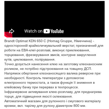
Brandt Optimat KDN 650 C (Homag Gruppe, Німеччина) -
односторонній крайколичкувальний верстат, призначений для
роботи на ЕВА-клеї-розплаві, виконує приклеювання,
торцювання, фрезерування звисів, контурне закруглення
кутів, циклювання, полірування.
Точно дозується нанесення клею на заготовку клеєнаносним
роликом, не потрібно підстроювання на товщину ДСП.
Напрямок обертання клєєнаносящего валика реверсне при
необхідності. Контроль температури з допомогою
електронного термостата, а також функція її зниження в
клейовому бачку при перервах в техпроцессе.
Інфрачервоне активування клею-розплаву, для преднагрева
торця, для підвищення якості склеювання.
Автоматичний магазин для рулонного і смугового матеріалу
кромки, вкл. тарілку для рулону діаметром 800 мм.