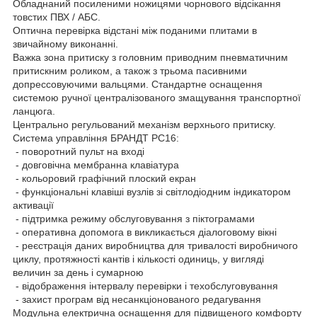
Обладнаний посиленими ножицями чорнового відсікання
товстих ПВХ / АБС.
Оптична перевірка відстані між поданими плитами в
звичайному виконанні.
Важка зона притиску з головним приводним пневматичним
притискним роликом, а також з трьома пасивними
допрессовуючими вальцями. Стандартне оснащення
системою ручної централізованого змащування транспортної
ланцюга.
Центрально регульований механізм верхнього притиску.
Система управління БРАНДТ PC16:
- поворотний пульт на вході
- довговічна мембранна клавіатура
- кольоровий графічний плоский екран
- функціональні клавіші вузлів зі світлодіодним індикатором
активації
- підтримка режиму обслуговування з піктограмами
- оперативна допомога в викликається діалоговому вікні
- реєстрація даних виробництва для тривалості виробничого
циклу, протяжності кантів і кількості одиниць, у вигляді
величин за день і сумарною
- відображення інтервалу перевірки і техобслуговування
- захист програм від несанкціонованого редагування
Модульна електрична оснащення для підвищеного комфорту