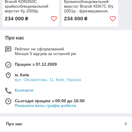
Brandt KDN350C
Кромкооблицювальний
крайкооблицювальний
верстат Brandt KD67C б/у
верстат бу 2008р.
2001р.: фрезерування,
(торцювання,
торцювання, раунд,
234 000
234 000
₴
₴
фрезерування, раунд,
циклювання та
цикля, полірування)
полірування
Про нас
Рейтинг не сформований
Менше 5 відгуків за останній рік
Працює з 07.12.2009
м. Київ
вул. Оксамитова, 11, Київ, Україна
Контакти
Сьогодні працює з 09:00 до 16:00
Показати весь графік роботи
Про нас