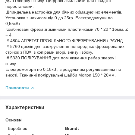
ДСтП зверху і знизу. Цифрові лічильники для швидкої
перестановки.
Шпиндельна настройка для бічних обмацуючих елементів.
Установка з нахилом від 0 до 25гр. Електродвигуни по
0,55кВт.
Комбіновані фрези зі змінними пластинками 70 * 20 * 16мм, Z
= 4.
# 4804 АГРЕГАТ ПРОФІЛЬНОГО ФРЕЗЕРУВАННЯ / РАУНД.
# 5760 циклів для заокруглення попередньо фрезерованих
стрічок з ПВХ, з копірами вгорі, внизу і збоку.
# 5330 ПОЛІРУВАННЯ для пом'якшення ребер зверху і
знизу.
Електромотори по 0,18кВт, з роздільним регулюванням по
висоті. Тканинні полірувальні шайби Molton 150 * 20мм.
Приховати
Характеристики
Основні
Виробник
Brandt