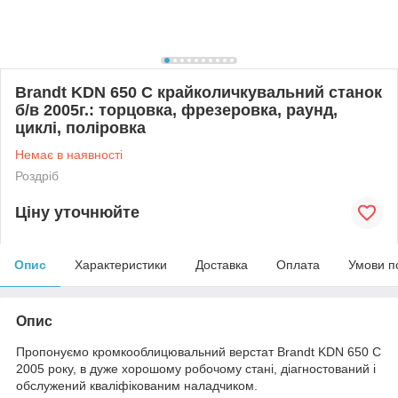
Brandt KDN 650 C крайколичкувальний станок
б/в 2005г.: торцовка, фрезеровка, раунд,
циклі, поліровка
Немає в наявності
Роздріб
Ціну уточнюйте
Опис
Характеристики
Доставка
Оплата
Умови п
Опис
Пропонуємо кромкооблицювальний верстат Brandt KDN 650 C
2005 року, в дуже хорошому робочому стані, діагностований і
обслужений кваліфікованим наладчиком.