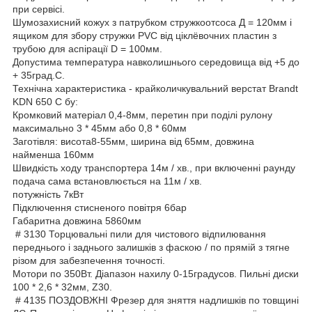
при сервісі.
Шумозахисний кожух з патрубком стружкоотсоса Д = 120мм і
ящиком для збору стружки PVC від ціклёвочних пластин з
трубою для аспірації D = 100мм.
Допустима температура навколишнього середовища від +5 до
+ 35град.С.
Технічна характеристика - крайколичкувальний верстат Brandt
KDN 650 C бу:
Кромковий матеріал 0,4-8мм, перетин при поділі рулону
максимально 3 * 45мм або 0,8 * 60мм
Заготівля: висота8-55мм, ширина від 65мм, довжина
найменша 160мм
Швидкість ходу транспортера 14м / хв., при включенні раунду
подача сама встановлюється на 11м / хв.
потужність 7кВт
Підключення стисненого повітря 6бар
Габаритна довжина 5860мм
# 3130 Торцювальні пили для чистового відпилювання
переднього і заднього залишків з фаскою / по прямій з тягне
різом для забезпечення точності.
Мотори по 350Вт. Діапазон нахилу 0-15градусов. Пильні диски
100 * 2,6 * 32мм, Z30.
# 4135 ПОЗДОВЖНІ Фрезер для зняття надлишків по товщині