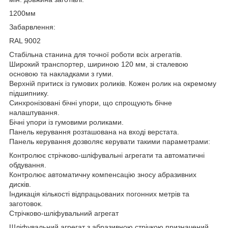
1200мм
Забарвлення:
RAL 9002
Стабільна станина для точної роботи всіх агрегатів.
Широкий транспортер, шириною 120 мм, зі сталевою
основою та накладками з гуми.
Верхній притиск із гумових роликів. Кожен ролик на окремому
підшипнику.
Синхронізовані бічні упори, що спрощують бічне
налаштування.
Бічні упори із гумовими роликами.
Панель керування розташована на вході верстата.
Панель керування дозволяє керувати такими параметрами:
Контролює стрічково-шліфувальні агрегати та автоматичні
обдування.
Контролює автоматичну компенсацію зносу абразивних
дисків.
Індикація кількості відпрацьованих погонних метрів та
заготовок.
Стрічково-шліфувальний агрегат
Шліфувальний агрегат з абразивною стрічкою призначений