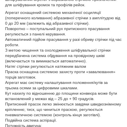
для шліфування кромок та профілів рейок.
Агрегат оснащений системою механічної осциляції
(поперечного коливання) абразивної стрічки з амплітудою від
0 до 20 мм (залежить від абразивної стрічки).
Поворотно – поступальний рух притискного прасування
регулюється з панелі керування.
Автоматичний підйом прасування у разі обриву стрічки під час
роботи.
З метою чищення та охолодження шліфувальної стрічки
передбачена система обдування на провідному шківі
(включається та вимикається автоматично).
Натяг стрічки регулюється натяжним валом
Праска оснащена системою захисту проти «завалювання»
торців заготовок.
Агрегат має систему налаштування положення/кутів за
трьома осями за цифровими шкалами.
Кут нахилу по відношенню до площини конвеєра може бути
встановлений у межах від – 25 до + 90 градусів.
Притискний прасок легко змінюється завдяки швидкознімному
кріпленню; тиск, що чиниться праскою, регулюється
пневматичною системою (контроль кінця заготівлі).
Подвійна система аспірації.
Потужність двигуна: