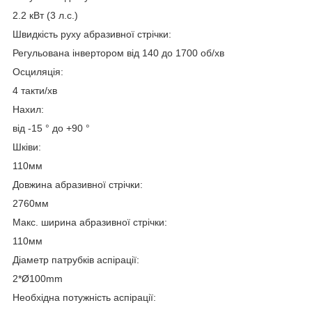
2.2 кВт (3 л.с.)
Швидкість руху абразивної стрічки:
Регульована інвертором від 140 до 1700 об/хв
Осциляція:
4 такти/хв
Нахил:
від -15 ° до +90 °
Шківи:
110мм
Довжина абразивної стрічки:
2760мм
Макс. ширина абразивної стрічки:
110мм
Діаметр патрубків аспірації:
2*Ø100mm
Необхідна потужність аспірації: