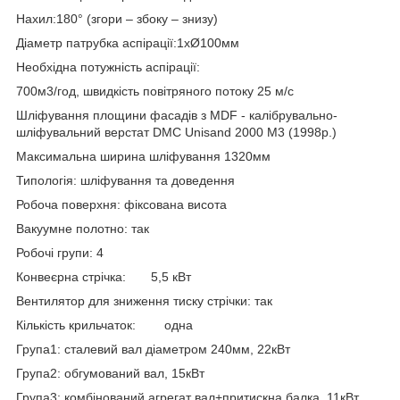
Нахил:180° (згори – збоку – знизу)
Діаметр патрубка аспірації:1хØ100мм
Необхідна потужність аспірації:
700м3/год, швидкість повітряного потоку 25 м/с
Шліфування площини фасадів з MDF - калібрувально-
шліфувальний верстат DMC Unisand 2000 M3 (1998р.)
Максимальна ширина шліфування 1320мм
Типологія: шліфування та доведення
Робоча поверхня: фіксована висота
Вакуумне полотно: так
Робочі групи: 4
Конвеєрна стрічка: 5,5 кВт
Вентилятор для зниження тиску стрічки: так
Кількість крильчаток: одна
Група1: сталевий вал діаметром 240мм, 22кВт
Група2: обгумований вал, 15кВт
Група3: комбінований агрегат вал+притискна балка, 11кВт