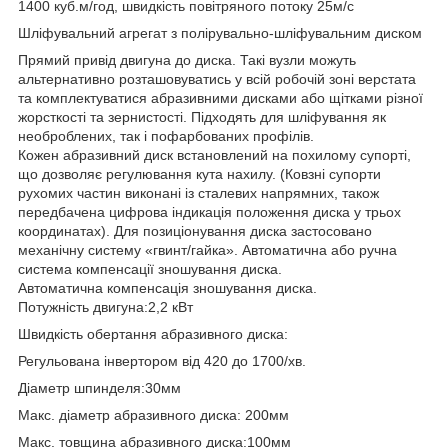
1400 куб.м/год, швидкість повітряного потоку 25м/с
Шліфувальний агрегат з полірувально-шліфувальним диском
Прямий привід двигуна до диска. Такі вузли можуть
альтернативно розташовуватись у всій робочій зоні верстата
та комплектуватися абразивними дисками або щітками різної
жорсткості та зернистості. Підходять для шліфування як
необроблених, так і пофарбованих профілів.
Кожен абразивний диск встановлений на похилому супорті,
що дозволяє регулювання кута нахилу. (Ковзні супорти
рухомих частин виконані із сталевих напрямних, також
передбачена цифрова індикація положення диска у трьох
координатах). Для позиціонування диска застосовано
механічну систему «гвинт/гайка». Автоматична або ручна
система компенсації зношування диска.
Автоматична компенсація зношування диска.
Потужність двигуна:2,2 кВт
Швидкість обертання абразивного диска:
Регульована інвертором від 420 до 1700/хв.
Діаметр шпинделя:30мм
Макс. діаметр абразивного диска: 200мм
Макс. товщина абразивного диска:100мм