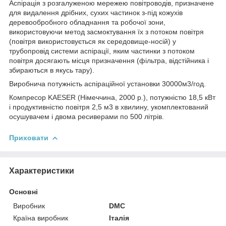
Аспірація з розгалуженою мережею повітроводів, призначене
для видалення дрібних, сухих частинок з-під кожухів
деревообробного обладнання та робочої зони,
використовуючи метод засмоктування їх з потоком повітря
(повітря використовується як середовище-носій) у
трубопровід системи аспірації, яким частинки з потоком
повітря досягають місця призначення (фільтра, відстійника і
збираються в якусь тару).
Виробнича потужність аспіраційної установки 30000м3/год.
Компресор KAESER (Німеччина, 2000 р.), потужністю 18,5 кВт
і продуктивністю повітря 2,5 м3 в хвилину, укомплектований
осушувачем і двома ресиверами по 500 літрів.
Приховати
Характеристики
Основні
Виробник
DMC
Країна виробник
Італія