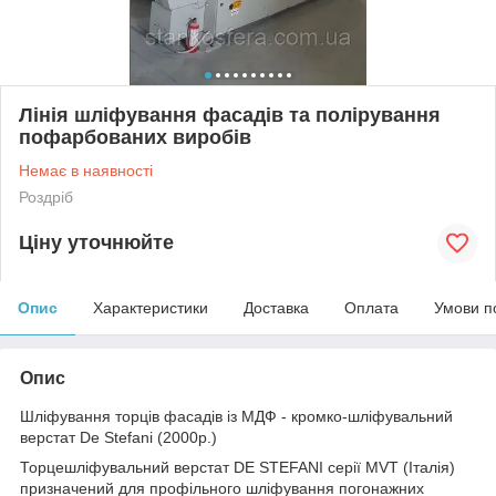
Лінія шліфування фасадів та полірування
пофарбованих виробів
Немає в наявності
Роздріб
Ціну уточнюйте
Опис
Характеристики
Доставка
Оплата
Умови п
Опис
Шліфування торців фасадів із МДФ - кромко-шліфувальний
верстат De Stefani (2000р.)
Торцешліфувальний верстат DE STEFANI серії MVT (Італія)
призначений для профільного шліфування погонажних