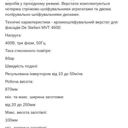
виробів у прохідному режимі. Верстати комплектуються
чотирма стрічково-шліфувальними агрегатами та двома
полірувально-шліфувальними дисками.
Технічні характеристики - кромкошліфувальний верстат для
фасадів De Stefani MVT 4600:
Напруга:
400В, три фази, 50Гц
Тиск стисненого повітря:
6бар
Швидкість подачі:
Регульована інвертором від 10 до 50м/хв.
Робоча висота:
870мм
мін. та макс. ширина заготовки:
від 20 до 250мм
Макс. висота заготівлі:
100мм
мін. довжина заготівлі: