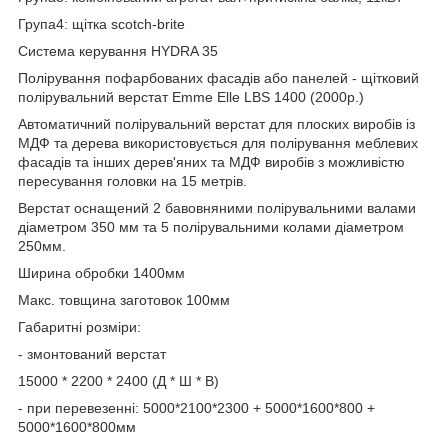
Група4: щітка scotch-brite
Система керування HYDRA 35
Полірування пофарбованих фасадів або панелей - щітковий
полірувальний верстат Emme Elle LBS 1400 (2000р.)
Автоматичний полірувальний верстат для плоских виробів із
МДФ та дерева використовується для полірування меблевих
фасадів та інших дерев'яних та МДФ виробів з можливістю
пересування головки на 15 метрів.
Верстат оснащений 2 бавовняними полірувальними валами
діаметром 350 мм та 5 полірувальними колами діаметром
250мм.
Ширина обробки 1400мм
Макс. товщина заготовок 100мм
Габаритні розміри:
- змонтований верстат
15000 * 2200 * 2400 (Д * Ш * В)
- при перевезенні: 5000*2100*2300 + 5000*1600*800 +
5000*1600*800мм