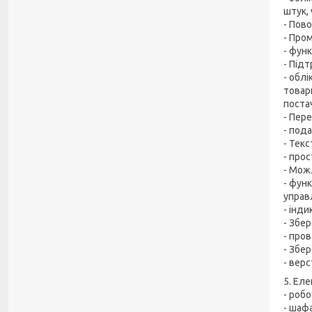
штук,
- Пов
- Про
- функ
- Під
- обл
товар
постач
- Пер
- под
- Тек
- прос
- Мож
- фун
управл
- інди
- Збе
- про
- Збе
- вер
5. Ел
- робо
- шаф