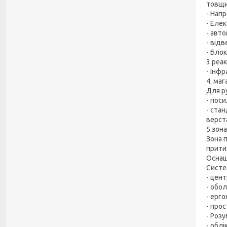
товщи
- Нап
- Еле
- авт
- відв
- Блок
3.реа
- Інф
4. маг
Для р
- пос
- ста
верст
5.зона
Зона 
прити
Оснащ
Систе
- цен
- обо
- ерг
- прос
- Роз
- обл