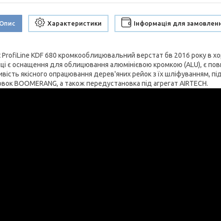
Опис
Характеристики
Інформація для замовлен
t ProfiLine KDF 680 кромкооблицювальний верстат бв 2016 року в х
ці є оснащення для облицювання алюмінієвою кромкою (ALU), є по
вість якісного опрацювання дерев'яних рейок з їх шліфуванням, п
овок BOOMERANG, а також передустановка під агрегат AIRTECH.