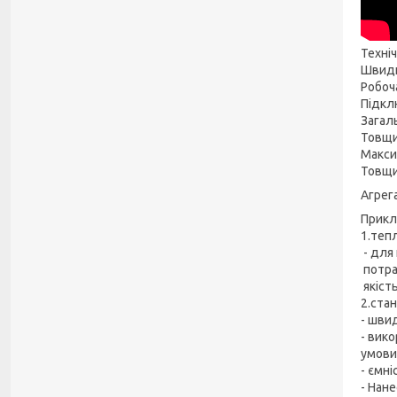
Техні
Швидк
Робоч
Підкл
Загал
Товщи
Макси
Товщи
Агрег
Прикл
1.теп
- для
потра
якіст
2.ста
- шви
- вик
умови
- ємн
- Нан