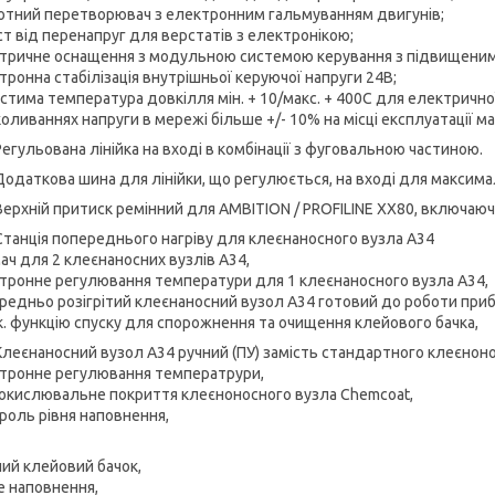
тотний перетворювач з електронним гальмуванням двигунів;
ст від перенапруг для верстатів з електронікою;
ктричне оснащення з модульною системою керування з підвищеним
тронна стабілізація внутрішньої керуючої напруги 24В;
устима температура довкілля мін. + 10/макс. + 400С для електрично
коливаннях напруги в мережі більше +/- 10% на місці експлуатації м
егульована лінійка на вході в комбінації з фуговальною частиною.
Додаткова шина для лінійки, що регулюється, на вході для максимал
Верхній притиск ремінний для AMBITION / PROFILINE XX80, включаюч
Станція попереднього нагріву для клеєнаносного вузла А34
мач для 2 клеєнаносних вузлів А34,
ктронне регулювання температури для 1 клеєнаносного вузла А34,
ередньо розігрітий клеєнаносний вузол А34 готовий до роботи приб
мк. функцію спуску для спорожнення та очищення клейового бачка,
Клеєнаносний вузол А34 ручний (ПУ) замість стандартного клеєноно
ктронне регулювання температрури,
иокислювальне покриття клеєноносного вузла Chemcoat,
троль рівня наповнення,
ний клейовий бачок,
не наповнення,