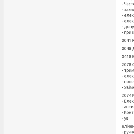
- Час
- захи
- еле
- елек
- доп
- при 
0041 Р
0048 
0418 
2078 
- три
- еле
- поп
- Уві
2074 
- Еле
- ант
- Кон
- ув
еліче
- руч