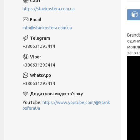
https://stankosfera.com.ua
info@stankosfera.com.ua
Brand
одини
+380631295414
можли
загот
+380631295414
+380631295414
YouTube
https://www.youtube.com/@Stank
osferaUa