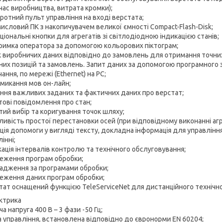
 час виробництва, витрата кромки);
оротний пульт управління на вході верстата;
мисловий ПК з накопичувачем великої ємності Compact-Flash-Disk;
ціональні кнопки для агрегатів зі світлодіодною індикацією станів;
тримка оператора за допомогою кольорових піктограм;
ік виробничих даних відповідно до замовлень для отримання точн
них позицій та замовлень. Запит даних за допомогою програмного з
ання, по мережі (Ethernet) на РС;
емикання мов он-лайн;
ання важливих заданих та фактичних даних про верстат;
стові повідомлення про стан;
тий вибір та коригування точок шляху;
ливість простої перестановки осей (при відповідному виконанні агр
кція допомоги у вигляді тексту, докладна інформація для управлінн
інні;
кація інтервалів контролю та технічного обслуговування;
реження програм обробки;
вадження за програмами обробки;
реження даних програм обробки;
стат оснащений функцією TeleServiceNet для дистанційного технічн
ектрика
ча напруга 400 В – 3 фази -50 Гц;
а управління, встановлена ​​відповідно до євронорми EN 60204;