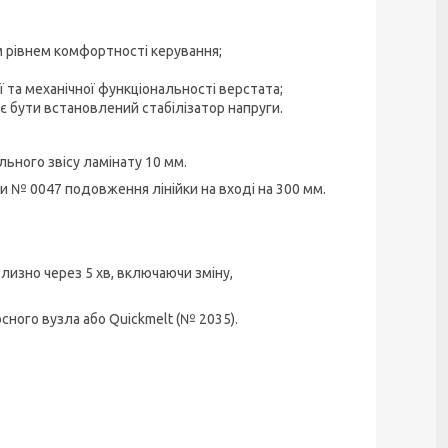
 рівнем комфортності керування;
ї та механічної функціональності верстата;
ає бути встановлений стабілізатор напруги.
ьного звісу ламінату 10 мм.
и № 0047 подовження лінійки на вході на 300 мм.
лизно через 5 хв, включаючи зміну,
сного вузла або Quickmelt (№ 2035).