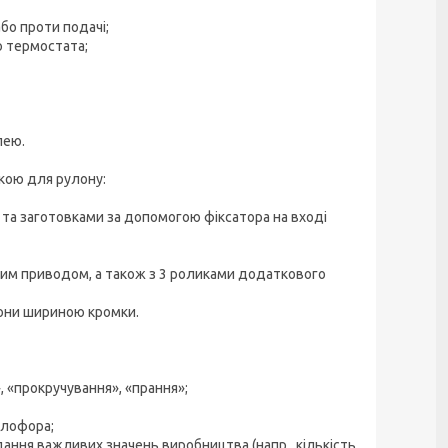
бо проти подачі;
ю термостата;
лею.
лкою для рулону:
 та заготовками за допомогою фіксатора на вході
им приводом, а також з 3 роликами додаткового
они шириною кромки.
 «прокручування», «прання»;
тлофора;
дання важливих значень виробництва (напр., кількість