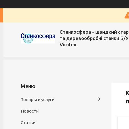
Станкосфера - швидкий стар
та деревообробні станки Б/У
Virutex
К
Товары и услуги
п
Новости
Статьи