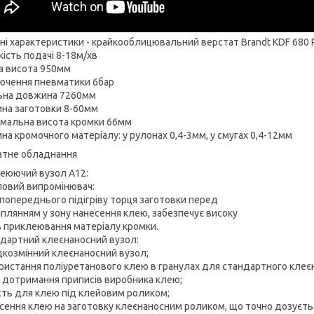
чні характеристики - крайкооблицювальний верстат Brandt KDF 680 Pr
ість подачі 8-18м/хв
а висота 950мм
ючення пневматики 6бар
ьна довжина 7260мм
на заготовки 8-60мм
мальна висота кромки 66мм
на кромочного матеріалу: у рулонах 0,4-3мм, у смугах 0,4-12мм
атне обладнання
еюючий вузол А12:
ловий випромінювач:
 попереднього підігріву торця заготовки перед
плянням у зону нанесення клею, забезпечує високу
ь приклеювання матеріалу кромки.
ндартний клеєнаносний вузол:
дкозмінний клеєнаносний вузол;
ористання поліуретанового клею в гранулах для стандартного клеєн
 дотримання приписів виробника клею;
ість для клею під клейовим роликом;
есення клею на заготовку клеєнаносним роликом, що точно дозуєтьс