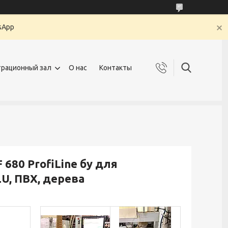
sApp
рационный зал
О нас
Контакты
680 ProfiLine бу для
U, ПВХ, дерева