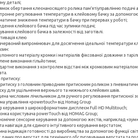
ну деталі;
рямок обертання клеєнаносящего ролика пам'ятіуправлінню подачі а
ктронне регулювання температури в клейовому бачку за допомого
оматичне зниження температури в бачку при перервах у роботі;
едення клейового бачка під час зупинки подачі;
ування клейового бачка в залежності від заготівлі.
ктивація клею
рачервоний випромінювач для досягнення ідеальної температури к
азин:
улонного матеріалу кромки і матеріалів фіксованої довжини з тарі
илене виконання гільйотини;
ндартне виконання з контролем відстані між кромковим матеріалом
ата.
 притиску:
притиску з головним приводним притискним роликом з пневматичн
ску для ущільнення верхнього та нижнього клейових швів.
ена числовим лічильником для ручного регулювання притискної з
ма управління «powertouch» від Homag Group
тр керування з широкоформатним дисплеєм Full-HD Multitouch;
лонка користувача powerTouch від HOMAG Group;
ономічне сенсорне керування за допомогою жестів, наприклад «зум»,
та навігація для єдиного інтуїтивного керування верстатом;
умна індикація готовності до виробництва за допомогою функції сві
ік даних про верстат для технічного обслуговування верстата та по