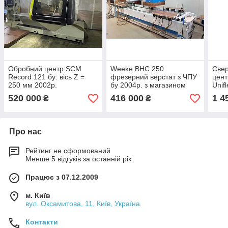
Обробний центр SCM
Weeke BHC 250
Све
Record 121 бу: вісь Z =
фрезерний верстат з ЧПУ
цент
250 мм 2002р.
бу 2004р. з магазином
Unif
зміни інструменту, робоче
свер
520 000
416 000
1 4
₴
₴
поле 3000*1008 мм
шест
Про нас
Рейтинг не сформований
Менше 5 відгуків за останній рік
Працює з 07.12.2009
м. Київ
вул. Оксамитова, 11, Київ, Україна
Контакти