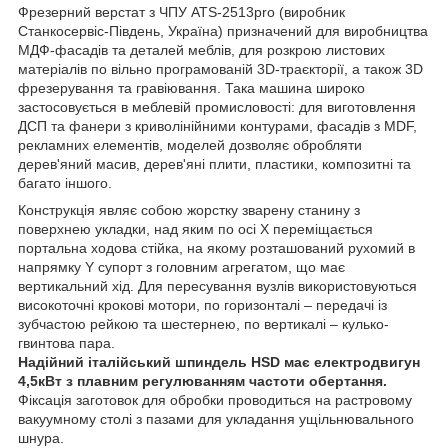
Фрезерний верстат з ЧПУ ATS-2513pro (виробник
Станкосервіс-Південь, Україна) призначений для виробництва
МДФ-фасадів та деталей меблів, для розкрою листових
матеріалів по вільно програмованій 3D-траєкторії, а також 3D
фрезерування та гравіювання. Така машина широко
застосовується в меблевій промисловості: для виготовлення
ДСП та фанери з криволінійними контурами, фасадів з MDF,
рекламних елементів, моделей дозволяє обробляти
дерев'яний масив, дерев'яні плити, пластики, композитні та
багато іншого.
Конструкція являє собою жорстку зварену станину з
поверхнею укладки, над яким по осі X переміщається
портальна ходова стійка, на якому розташований рухомий в
напрямку Y супорт з головним агрегатом, що має
вертикальний хід. Для пересування вузлів використовуються
високоточні крокові мотори, по горизонталі – передачі із
зубчастою рейкою та шестернею, по вертикалі – кулько-
гвинтова пара.
Надійний італійський шпиндель HSD має електродвигун
4,5кВт з плавним регулюванням частоти обертання.
Фіксація заготовок для обробки проводиться на растровому
вакуумному столі з пазами для укладання ущільнювального
шнура.