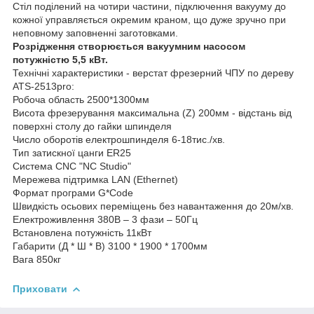
Стіл поділений на чотири частини, підключення вакууму до
кожної управляється окремим краном, що дуже зручно при
неповному заповненні заготовками.
Розрідження створюється вакуумним насосом
потужністю 5,5 кВт.
Технічні характеристики - верстат фрезерний ЧПУ по дереву
ATS-2513pro:
Робоча область 2500*1300мм
Висота фрезерування максимальна (Z) 200мм - відстань від
поверхні столу до гайки шпинделя
Число оборотів електрошпинделя 6-18тис./хв.
Тип затискної цанги ER25
Система CNC "NC Studio"
Мережева підтримка LAN (Ethernet)
Формат програми G*Code
Швидкість осьових переміщень без навантаження до 20м/хв.
Електроживлення 380В – 3 фази – 50Гц
Встановлена потужність 11кВт
Габарити (Д * Ш * В) 3100 * 1900 * 1700мм
Вага 850кг
Приховати