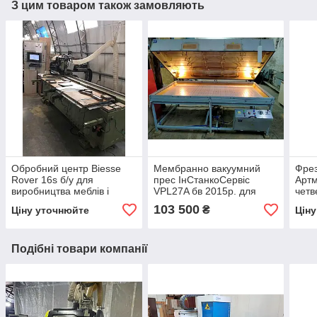
З цим товаром також замовляють
Обробний центр Biesse
Мембранно вакуумний
Фрез
Rover 16s б/у для
прес ІнСтанкоСервіс
Артм
виробництва меблів і
VPL27A бв 2015р. для
четв
фасадів: фрезерування,
плівки ПВХ
гнут
103 500
₴
Ціну уточнюйте
Цін
свердління
2016
Подібні товари компанії