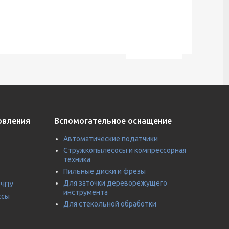
овления
Вспомогательное оснащение
Автоматические податчики
Стружкопылесосы и компрессорная
техника
Пильные диски и фрезы
Для заточки дереворежущего
 ЧПУ
инструмента
ссы
Для стекольной обработки