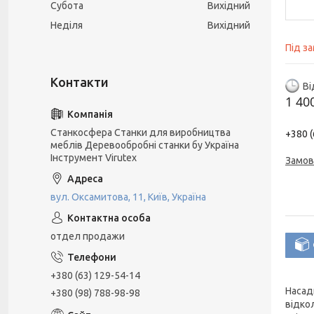
Субота
Вихідний
Неділя
Вихідний
Під з
Ві
1 40
Станкосфера Станки для виробництва
+380 (
меблів Деревообробні станки бу Україна
Інструмент Virutex
Замов
вул. Оксамитова, 11, Київ, Україна
отдел продажи
+380 (63) 129-54-14
Насад
+380 (98) 788-98-98
відко