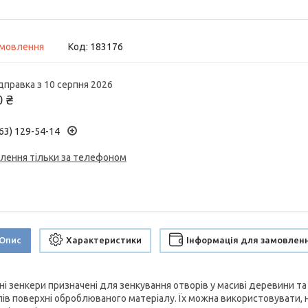
амовлення
Код:
183176
дправка з 10 серпня 2026
0 ₴
63) 129-54-14
лення тільки за телефоном
Опис
Характеристики
Інформація для замовлен
ні зенкери призначені для зенкування отворів у масиві деревини та
лів поверхні оброблюваного матеріалу. Їх можна використовувати, 