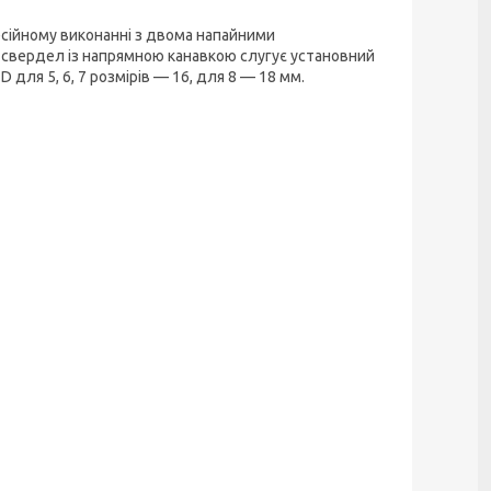
есійному виконанні з двома напайними
х свердел із напрямною канавкою слугує установний
для 5, 6, 7 розмірів — 16, для 8 — 18 мм.