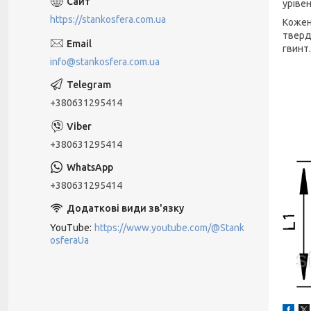
уріве
https://stankosfera.com.ua
Кожен
тверд
гвинт.
info@stankosfera.com.ua
+380631295414
+380631295414
+380631295414
YouTube
https://www.youtube.com/@Stank
osferaUa