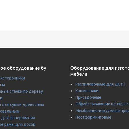
ое оборудование бу
Оборудование для изгот
мебели
хсторонники
Распиловочные для ДСтП
усы
Кромочники
ные станки по дереву
Присадочные
и
Обрабатывающие центры с
 для сушки древесины
Мембранно-вакуумные пре
ровальные
Постформинговые
 для фанерования
е рамы для досок