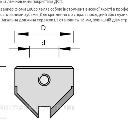
нь із ламінованим покриттям ДСП.
зенкер фірми Leuco являє собою інструмент високої якості в проф
осплавними зубами. Для кріплення до спіралі прохідний або глухи
 Загальна довжина сережок L1 становить 16 мм, зовнішній діаметр D 