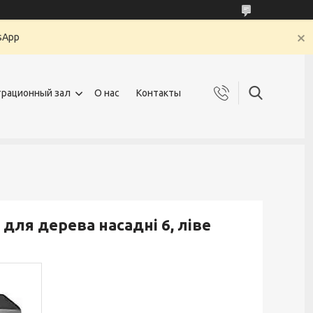
sApp
рационный зал
О нас
Контакты
 для дерева насадні 6, ліве