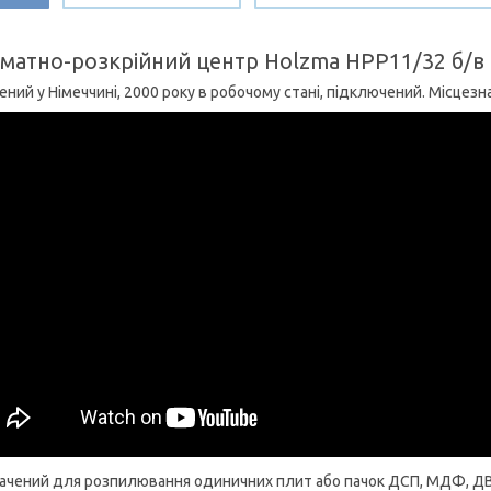
матно-розкрійний центр Holzma HPP11/32 б/в
ений у Німеччині, 2000 року в робочому стані, підключений. Місцез
ачений для розпилювання одиничних плит або пачок ДСП, МДФ, ДВП