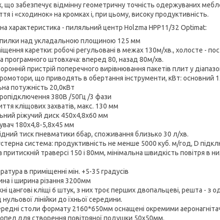
х, що забезпечує відмінну геометричну точність одержуваних мебл
тя і «сходинок» на кромках і, при цьому, високу продуктивність.
чна характеристика - пиляльний центр Holzma HPP11/32 Optimat:
 пилки над укладальною площиною 125 мм
іщення каретки: робочі регульовані в межах 130м/хв., холосте - пос
а програмного штовхача: вперед 80, назад 80м/хв.
оронній пристрій поперечного вирівнювання пакетів плит у діапазо
ромотори, що приводять в обертання інструменти, кВт: основний 13
ьна потужність 20,0кВт
ропідключення 380В /50Гц /3 фази
иття кліщових захватів, макс. 130 мм
ьний ріжучий диск 450х4,8х60 мм
зувач 180х4,8-5,8х45 мм
ідний тиск пневматики 6бар, споживання близько 30 л/хв.
устерна система: продуктивність не менше 5000 куб. м/год, D підкл
а притискній траверсі 150 і 80мм, мінімальна швидкість повітря в 
ратура в приміщенні мін. +5-35 градусів
на і ширина різання 3200мм
ні цангові кліщі 6 штук, з них троє перших двопальцеві, решта - з
 нульової лінійки до їхньої середини.
ередні столи формату 2160*650мм оснащені окремими аеронагніта
сопел для створення повітряної подушки 50х50мм.