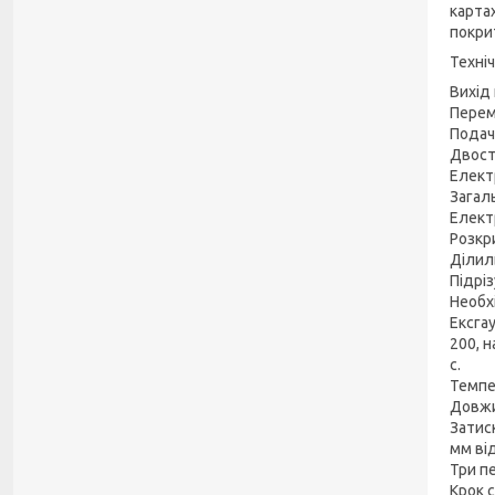
карта
покрит
Техні
Вихід
Перем
Подач
Двост
Елект
Загал
Елект
Розкр
Ділил
Підрі
Необх
Ексга
200, н
с.
Темпе
Довжи
Затиск
мм від
Три п
Крок 