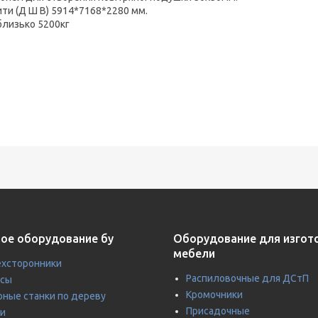
ити (Д Ш В) 5914*7168*2280 мм.
близько 5200кг
ое оборудование бу
Оборудование для изгот
мебели
хсторонники
Распиловочные для ДСтП
усы
Кромочники
ные станки по дереву
Присадочные
и