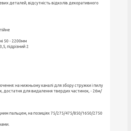
евих деталей, відсутність відколів декоративного
тійне
ні 50 - 2200мм
,5, підрізний 2
ючення: на нижньому каналі для збору стружки і пилу
них, достатня для видалення твердих частинок, - 26м/
 одним пальцем, на позиціях 75/275/475/850/1650/2750
чами.