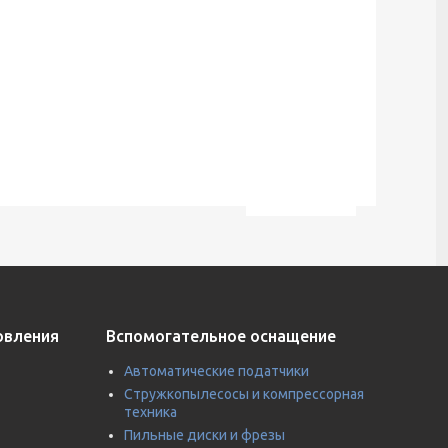
овления
Вспомогательное оснащение
Автоматические податчики
Стружкопылесосы и компрессорная
техника
Пильные диски и фрезы