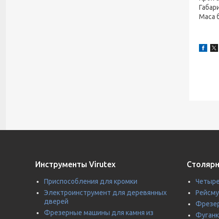
Габар
Маса 
Инструменты Virutex
Столярн
Приспособления для кромки
Четыре
Электроинструмент для деревянных
Рейсм
дверей
Фрезер
Фрезерные машины для камня из
Фуганк