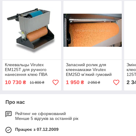
Клеевальцы Virutex
Запасний ролик для
Змін
EM125T для ручного
клеенамазки Virutex
клеє
нанесення клею ПВА
EM25D м'який гумовий
125T
шириною 180 мм
валик шириною 122 мм
нан
10 730
1 950
2 3
₴
₴
11 800 ₴
2 050 ₴
зав
Про нас
Рейтинг не сформований
Менше 5 відгуків за останній рік
Працює з 07.12.2009