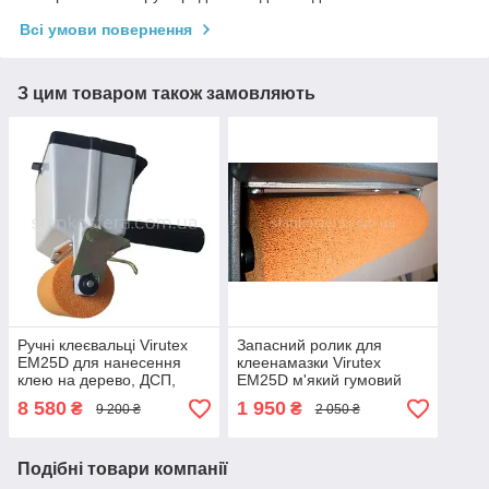
Всі умови повернення
З цим товаром також замовляють
Ручні клеєвальці Virutex
Запасний ролик для
EM25D для нанесення
клеенамазки Virutex
клею на дерево, ДСП,
EM25D м'який гумовий
МДФ шириною 122 мм
валик шириною 122 мм
8 580
1 950
₴
₴
9 200 ₴
2 050 ₴
Подібні товари компанії