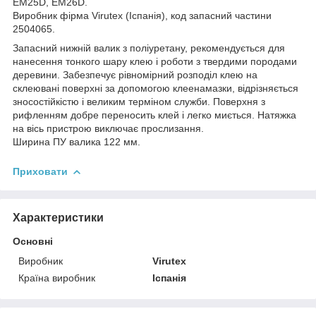
EM25D, EM26D.
Виробник фірма Virutex (Іспанія), код запасний частини
2504065.
Запасний нижній валик з поліуретану, рекомендується для
нанесення тонкого шару клею і роботи з твердими породами
деревини. Забезпечує рівномірний розподіл клею на
склеювані поверхні за допомогою клеенамазки, відрізняється
зносостійкістю і великим терміном служби. Поверхня з
рифленням добре переносить клей і легко миється. Натяжка
на вісь пристрою виключає прослизання.
Ширина ПУ валика 122 мм.
Приховати
Характеристики
Основні
Виробник
Virutex
Країна виробник
Іспанія