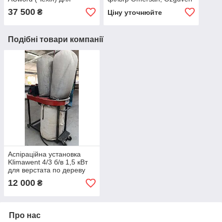
промислової аспірації
37 500
₴
Ціну уточнюйте
Подібні товари компанії
Аспіраційна установка
Klimawent 4/3 б/в 1,5 кВт
для верстата по дереву
12 000
₴
Про нас