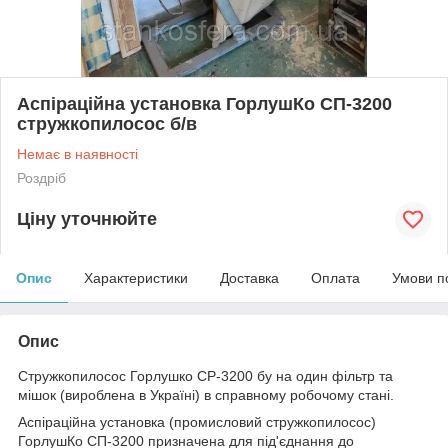
Аспіраційна установка ГорлушКо СП-3200
стружкопилосос б/в
Немає в наявності
Роздріб
Ціну уточнюйте
Опис
Характеристики
Доставка
Оплата
Умови п
Опис
Стружкопилосос Горлушко СР-3200 бу на один фільтр та
мішок (вироблена в Україні) в справному робочому стані.
Аспіраційна установка (промисловий стружкопилосос)
ГорлушКо СП-3200 призначена для під'єднання до