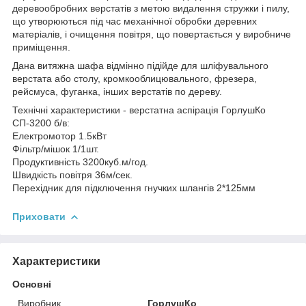
деревообробних верстатів з метою видалення стружки і пилу,
що утворюються під час механічної обробки деревних
матеріалів, і очищення повітря, що повертається у виробниче
приміщення.
Дана витяжна шафа відмінно підійде для шліфувального
верстата або столу, кромкооблицювального, фрезера,
рейсмуса, фуганка, інших верстатів по дереву.
Технічні характеристики - верстатна аспірація ГорлушКо
СП-3200 б/в:
Електромотор 1.5кВт
Фільтр/мішок 1/1шт.
Продуктивність 3200куб.м/год.
Швидкість повітря 36м/сек.
Перехідник для підключення гнучких шлангів 2*125мм
Приховати
Характеристики
Основні
Виробник
ГорлушКо