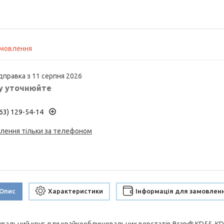
амовлення
дправка з 11 серпня 2026
у уточнюйте
63) 129-54-14
лення тільки за телефоном
Опис
Характеристики
Інформація для замовлен
увальний круг для крайкооблицювальних верстатів Brandt KD55, KD