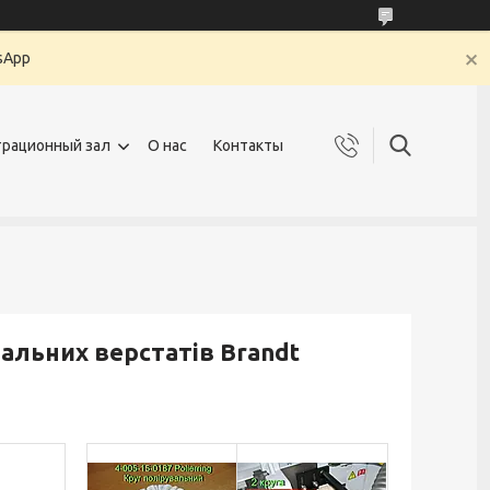
sApp
рационный зал
О нас
Контакты
льних верстатів Brandt