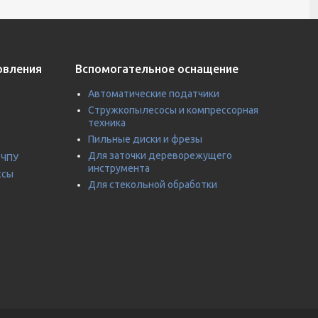
овления
Вспомогательное оснащение
Автоматические податчики
Стружкопылесосы и компрессорная
техника
Пильные диски и фрезы
Для заточки дереворежущего
 ЧПУ
инструмента
ссы
Для стекольной обработки