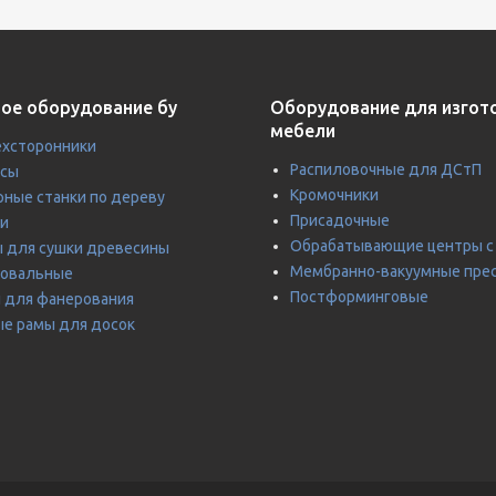
ое оборудование бу
Оборудование для изгот
мебели
хсторонники
Распиловочные для ДСтП
усы
Кромочники
ные станки по дереву
Присадочные
и
Обрабатывающие центры с
 для сушки древесины
Мембранно-вакуумные пре
ровальные
Постформинговые
 для фанерования
е рамы для досок