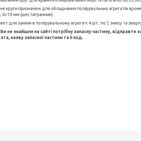
нні круги призначені для обладнання полірувальних агрегатів кром
, d=19 мм (шестигранник).
кт для заміни в полірувальному агрегаті 4 шт.: по 2 знизу та зверх
Ви не знайшли на сайті потрібну запасну частину, відправте
ата, назву запасної частини та її код.