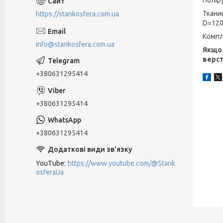
Ткани
https://stankosfera.com.ua
D=120
Компле
info@stankosfera.com.ua
Якщо 
верст
+380631295414
+380631295414
+380631295414
YouTube
https://www.youtube.com/@Stank
osferaUa