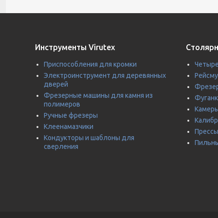
Инструменты Virutex
Столярн
Приспособления для кромки
Четыре
Электроинструмент для деревянных
Рейсм
дверей
Фрезер
Фрезерные машины для камня из
Фуганк
полимеров
Камеры
Ручные фрезеры
Калиб
Клеенамазчики
Прессы
Кондукторы и шаблоны для
Пильны
сверления