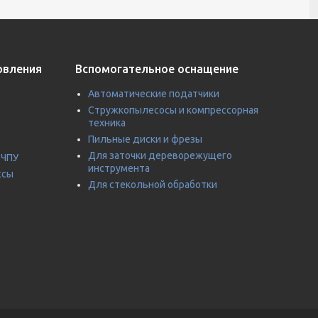
овления
Вспомогательное оснащение
Автоматические податчики
Стружкопылесосы и компрессорная
техника
Пильные диски и фрезы
Для заточки дереворежущего
 ЧПУ
инструмента
ссы
Для стекольной обработки