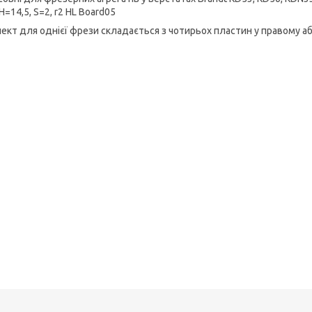
H=14,5, S=2, r2 HL Board05
ект для однієї фрези складається з чотирьох пластин у правому аб