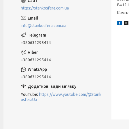
B=12, 
https://stankosfera.com.ua
Компл
info@stankosfera.com.ua
+380631295414
+380631295414
+380631295414
YouTube
https://www.youtube.com/@Stank
osferaUa