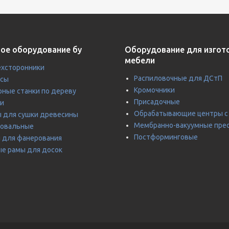
ое оборудование бу
Оборудование для изгот
мебели
хсторонники
Распиловочные для ДСтП
усы
Кромочники
ные станки по дереву
Присадочные
и
Обрабатывающие центры с
 для сушки древесины
Мембранно-вакуумные пре
ровальные
Постформинговые
 для фанерования
е рамы для досок