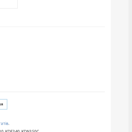
ня
атів
.
30, KDF340, KDN350C.