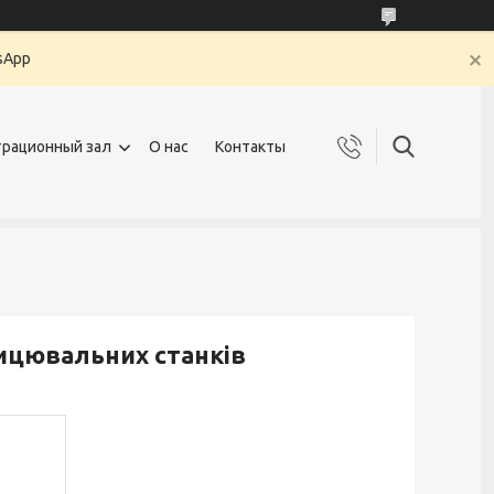
sApp
рационный зал
О нас
Контакты
ицювальних станків