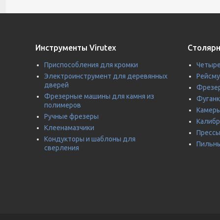
Инструменты Virutex
Столярн
Приспособления для кромки
Четыре
Электроинструмент для деревянных
Рейсм
дверей
Фрезер
Фрезерные машины для камня из
Фуганк
полимеров
Камеры
Ручные фрезеры
Калиб
Клеенамазчики
Прессы
Кондукторы и шаблоны для
Пильны
сверления