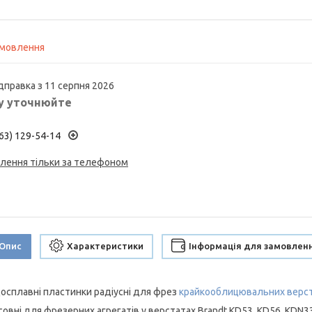
амовлення
дправка з 11 серпня 2026
у уточнюйте
63) 129-54-14
лення тільки за телефоном
Опис
Характеристики
Інформація для замовлен
осплавні пластинки радіусні для фрез
крайкооблицювальних верст
совні для фрезерних агрегатів у верстатах Brandt KD53, KD56, KDN3