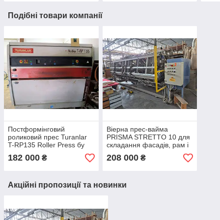
Подібні товари компанії
Постформінговий
Віерна прес-вайма
роликовий прес Turanlar
PRISMA STRETTO 10 для
T-RP135 Roller Press бу
складання фасадів, рам і
для пластику HPL
дверей
182 000
208 000
₴
₴
Акційні пропозиції та новинки