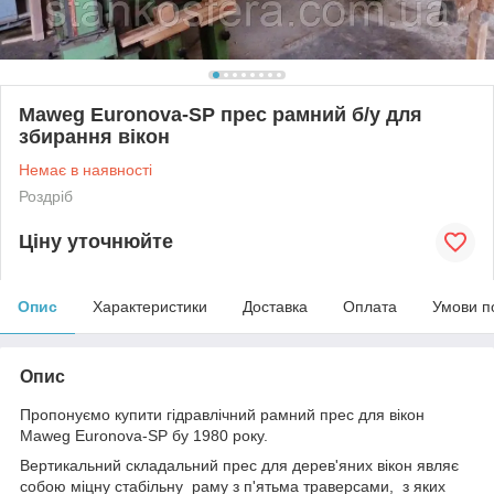
Maweg Euronova-SP прес рамний б/у для
збирання вікон
Немає в наявності
Роздріб
Ціну уточнюйте
Опис
Характеристики
Доставка
Оплата
Умови п
Опис
Пропонуємо купити гідравлічний рамний прес для вікон
Maweg Euronova
-
SP
бу 1980 року.
Вертикальний складальний прес для дерев'яних вікон являє
собою міцну стабільну
раму з п'ятьма траверсами,
з яких