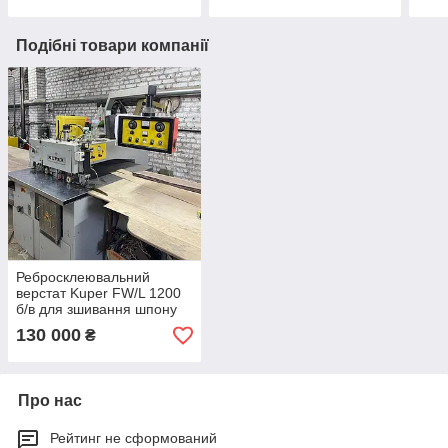
Подібні товари компанії
Ребросклеювальний
верстат Kuper FW/L 1200
б/в для зшивання шпону
на термонитку
130 000
₴
Про нас
Рейтинг не сформований