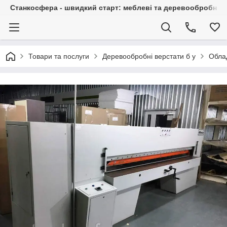
Станкосфера - швидкий старт: меблеві та деревообробні ста
Товари та послуги
Деревообробні верстати б у
Обла