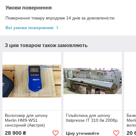
Умови повернення
Повернення товару впродовж 14 днів за домовленістю
Всі умови повернення
З цим товаром також замовляють
Вологомір для шпону
Гільйотина для шпону
Безк
Merlin HM9-WS1
Italpresse IT 310 бв 2008р.
Merl
сенсорний (Австрія)
воло
28 900
20 
₴
Ціну уточнюйте