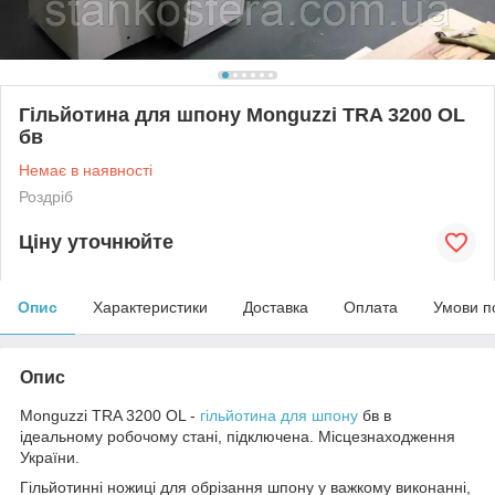
Гільйотина для шпону Monguzzi TRA 3200 OL
бв
Немає в наявності
Роздріб
Ціну уточнюйте
Опис
Характеристики
Доставка
Оплата
Умови п
Опис
Monguzzi TRA 3200 OL -
гільйотина для шпону
бв в
ідеальному робочому стані, підключена. Місцезнаходження
України.
Гільйотинні ножиці для обрізання шпону у важкому виконанні,