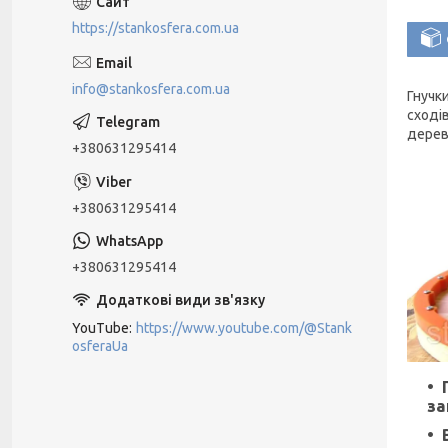
https://stankosfera.com.ua
info@stankosfera.com.ua
Гнучк
сході
дерев
+380631295414
+380631295414
+380631295414
YouTube
https://www.youtube.com/@Stank
osferaUa
за