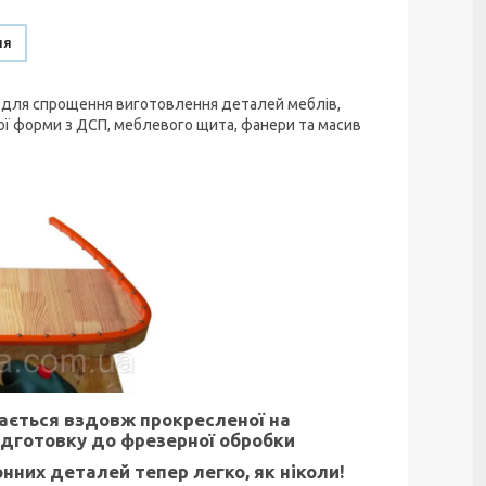
ня
а для спрощення виготовлення деталей меблів,
ної форми з ДСП, меблевого щита, фанери та масив
ається вздовж прокресленої на
підготовку до фрезерної обробки
нних деталей тепер легко, як ніколи!