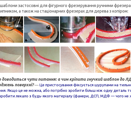
і шаблони застосовні для фігурного фрезерування ручними фрезер
шипником, а також на стаціонарних фрезерах для дерева з копіром:
 доводиться чути питання: а чим кріпити гнучкий шаблон до ЛД
джень поверхні?
―
Це пристосування фіксується шурупами на тильному
ння. Якщо це не можна, або потрібно зробити більш ніж одну деталь 
зробити лекало з будь-якого матеріалу (фанери, ДСП, МДФ — чого не ж