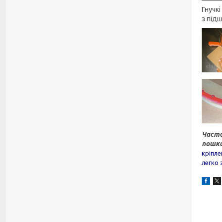
Гнучк
з під
Часто
пошко
кріпле
легко 