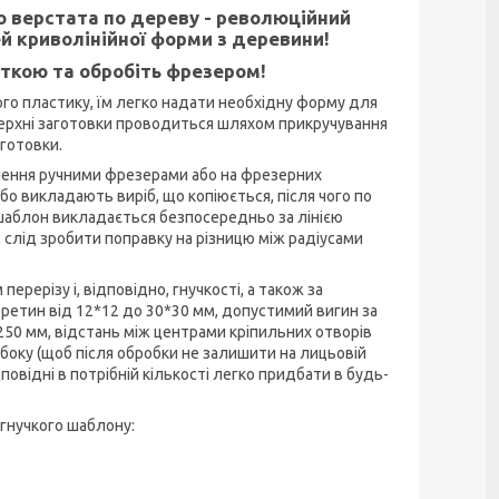
 верстата по дереву - революційний
й криволінійної форми з деревини!
іткою та обробіть фрезером!
кого пластику, їм легко надати необхідну форму для
верхні заготовки проводиться шляхом прикручування
готовки.
лення ручними фрезерами або на фрезерних
бо викладають виріб, що копіюється, після чого по
 шаблон викладається безпосередньо за лінією
слід зробити поправку на різницю між радіусами
ерерізу і, відповідно, гнучкості, а також за
ретин від 12*12 до 30*30 мм, допустимий вигин за
 250 мм, відстань між центрами кріпильних отворів
 боку (щоб після обробки не залишити на лицьовій
повідні в потрібній кількості легко придбати в будь-
гнучкого шаблону: