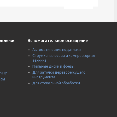
овления
Вспомогательное оснащение
Автоматические податчики
Стружкопылесосы и компрессорная
техника
Пильные диски и фрезы
Для заточки дереворежущего
 ЧПУ
инструмента
ссы
Для стекольной обработки