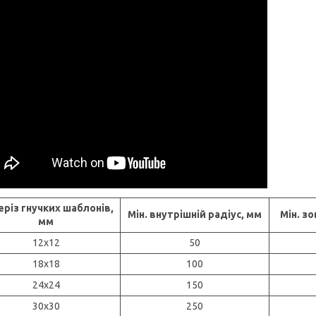
різ гнучких шаблонів,
Мін. внутрішній радіус, мм
Мін. зо
мм
12х12
50
18х18
100
24х24
150
30х30
250