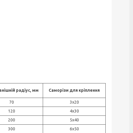
внішній радіус, мм
Саморізи для кріплення
70
3х20
120
4х30
200
5х40
300
6х50