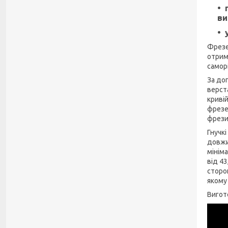
ви
Фрезе
отрим
самор
За до
верст
криві
фрезе
фрези 
Гнучкі
довжи
мінім
від 4
сторон
якому
Вигот