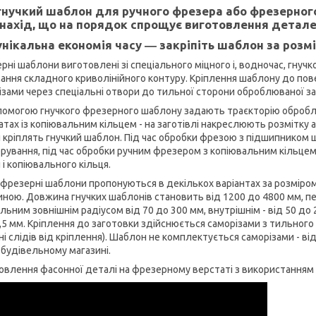
гнучкий шаблон для ручного фрезера або фрезерного
нахід, що на порядок спрощує виготовлення детале
унікальна економія часу ― закріпіть шаблон за розм
рні шаблони виготовлені зі спеціального міцного і, водночас, гнуч
ання складного криволінійного контуру. Кріплення шаблону до по
ізами через спеціальні отвори до тильної сторони оброблюваної за
помогою гнучкого фрезерного шаблону задають траєкторію оброб
атах із копіювальним кільцем - на заготівлі накреслюють розмітку а
й кріплять гнучкий шаблон. Під час обробки фрезою з підшипником
рування, під час обробки ручним фрезером з копіювальним кільцем 
і копіювального кільця.
 фрезерні шаблони пропонуються в декількох варіантах за розміром п
ною. Довжина гнучких шаблонів становить від 1200 до 4800 мм, пе
альним зовнішнім радіусом від 70 до 300 мм, внутрішнім - від 50 до
3,5 мм. Кріплення до заготовки здійснюється саморізами з тильного
і слідів від кріплення). Шаблон не комплектується саморізами - від
 будівельному магазині.
овлення фасонної деталі на фрезерному верстаті з використанням 