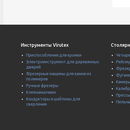
Инструменты Virutex
Столярн
Приспособления для кромки
Четыре
Электроинструмент для деревянных
Рейсм
дверей
Фрезер
Фрезерные машины для камня из
Фуганк
полимеров
Камеры
Ручные фрезеры
Калиб
Клеенамазчики
Прессы
Кондукторы и шаблоны для
Пильны
сверления