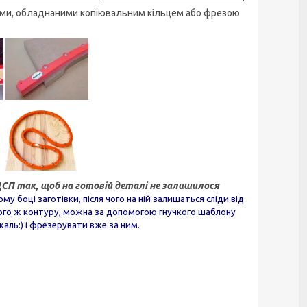
ами, обладнаними копіювальним кільцем або фрезою
СП так, щоб на готовій деталі не залишилося
 боці заготівки, після чого на ній залишаться сліди від
того ж контуру, можна за допомогою гнучкого шаблону
аль:) і фрезерувати вже за ним.