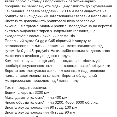
являє собою систему з порожнистих багатокамерних
профілів, які забезпечують підвищену стійкість до скручування
і вигинання. Каретка завдовжки 3200 мм переміщається на
роликах за циліндричним загартованим сталевим напрямним.
Чистоту та довговічність роликового візка забезпечує
виконання з трьома рядами роликів і передбачена на верстаті
система видалення тирси з напрямних ковзання, що
складається з восьми очисних елементів.
Пиляльний вузол Griggio C45 відлитий із чавуну та
встановлений на литих напрямних, може нахилятися під
кутом від 0 до 45 градусів. Нахил здійснюється за допомогою
маховика з точністю до одного градуса.
Комплект керування, що добре оглядається, містить усі
необхідні регулювання, включно з кнопкою аварійної зупинки.
Верстат комплектується захисним ковпаком над головною
пилкою, закріпленим на консолі. Верстат обладнаний
моторизованим приводом підіймання пилу.
Технічні характеристики:
Довжина каретки 3200 мм
Макс. діаметр головної пили 400 мм
Число обертів головної пили 3200, 4000, 6000 об. / хв.
Висота різу за положення 90 град. 130 мм
Висота різу за положення 45 град. 90 мм