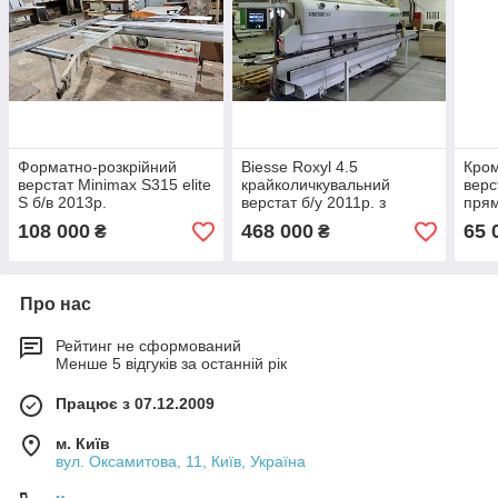
Форматно-розкрійний
Biesse Roxyl 4.5
Кро
верстат Minimax S315 elite
крайколичкувальний
верс
S б/в 2013р.
верстат б/у 2011р. з
прям
прифуговкою
(Ісп
108 000
468 000
65 
₴
₴
Про нас
Рейтинг не сформований
Менше 5 відгуків за останній рік
Працює з 07.12.2009
м. Київ
вул. Оксамитова, 11, Київ, Україна