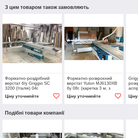
З цим товаром також замовляють
Форматно-роздрібний
Форматно-розкроєний
Grig
верстат б/у Griggio SC
верстат Yuton MJ6130XB
розк
3200 (Італія) 04г.
бу 08г. (каретка 3 м, з
аспі
нахилом пил)
в ко
Ціну уточнюйте
Ціну уточнюйте
Цін
Подібні товари компанії