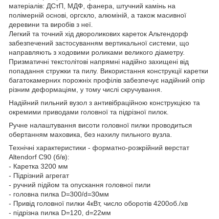
матеріалів: ДСтП, МДФ, фанера, штучний камінь на
полімерній основі, оргскло, алюміній, а також масивної
деревини та виробів з неї.
Легкий та точний хід двороликових кареток Альтендорф
забезпечений застосуванням вертикальної системи, що
направляють з ходовими роликами великого діаметру.
Призматичні текстолітові напрямні надійно захищені від
попадання стружки та пилу. Використання конструкції каретки
багатокамерних порожніх профілів забезпечує надійний опір
різним деформаціям, у тому числі скручування.
Надійний пильний вузол з антивібраційною конструкцією та
окремими приводами головної та підрізної пилок.
Ручне налаштування висоти головної пилки проводиться
обертанням маховика, без нахилу пильного вузла.
Технічні характеристики - форматно-розкрійний верстат
Altendorf C90 (б/в):
- Каретка 3200 мм
- Підрізний агрегат
- ручний підйом та опускання головної пили
- головна пилка D=300/d=30мм
- Привід головної пилки 4кВт, число оборотів 4200об./хв
- підрізна пилка D=120, d=22мм