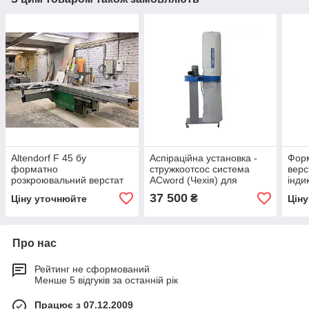
Altendorf F 45 бу
Аспіраційна установка -
Форм
форматно
стружкоотсос система
верс
розкроювальний верстат
ACword (Чехія) для
інди
(панель управління із
промислової аспірації
Digit
37 500
₴
Ціну уточнюйте
Цін
червоними індикаторами)
2001р.
Про нас
Рейтинг не сформований
Менше 5 відгуків за останній рік
Працює з 07.12.2009