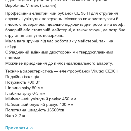
Виробник: Virutex (Іспанія).
Професійний електричний рубанок CE 96 H для стругання
опуклих і увігнутих поверхонь. Можливо використовувати й
плоскою поверхнею. Ідеально підходить для роботи на верфі,
бочорній або столярній майстерні, а також всюди, де потрібне
стругання вигнутих поверхонь.
Мала вага зручна під час роботи як у майстерні, так і на
виїзді.
Обладнаний змінними двосторонніми твердосплавними
ножами.
Можливе приєднання до пиловидалювального апарату.
Технічна характеристика — електрорубанок Virutex CE96H:
Подвійна ізоляція
Потужність 700 Вт
Ширина зрізу 80 мм
Глибина зрізу 0-3 мм
Мінімальний увігнутий радіус 450 мм
Найменший опуклий радіус 400 мм
Полотняна швидкість 16500/хв
Вага 3,2 кг
Приховати