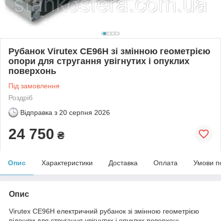
Рубанок Virutex CE96H зі змінною геометрією
опори для стругання увігнутих і опуклих
поверхонь
Під замовлення
Роздріб
Відправка з
20 серпня 2026
24 750
₴
Опис
Характеристики
Доставка
Оплата
Умови п
Опис
Virutex CE96H електричний рубанок зі змінною геометрією
підошви для стругання увігнутих і опуклих поверхонь.