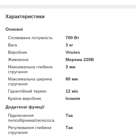
Характеристики
Основні
Споживана потужність
700 Вт
Вага
3 кг
Виробник
Virutex
Живлення
Мережа 220В
Максимальна глибина
3 мм
стругання
Максимальна ширина
80 мм
стругання
Гарантійний термін
12 міс
Країна виробник
Іспанія
Додаткові функції
Підключення
Так
пилозбірника/пилососа
Регулювання глибини
Так
стругання