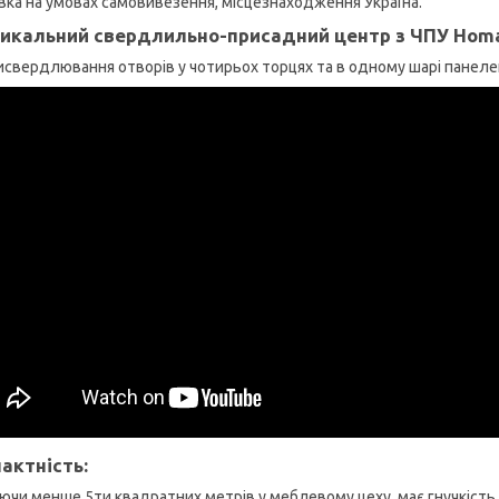
вка на умовах самовивезення, місцезнаходження Україна.
икальний свердлильно-присадний центр з ЧПУ Homa
исвердлювання отворів у чотирьох торцях та в одному шарі панелей
актність:
ючи менше 5ти квадратних метрів у меблевому цеху, має гнучкість і