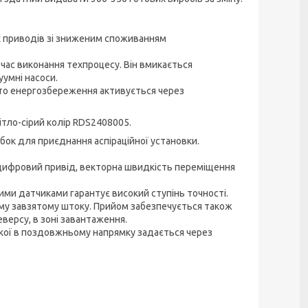
х приводів зі зниженим споживанням
 час виконання техпроцесу. Він вмикається
умні насоси.
 то енергозбереження активується через
вітло-сірий колір RDS2408005.
бок для приєднання аспіраційної установки.
 цифровий привід, векторна швидкість переміщення
ми датчиками гарантує високий ступінь точності.
му завзятому штоку. Прийом забезпечується також
версу, в зоні завантаження.
 якої в поздовжньому напрямку задається через