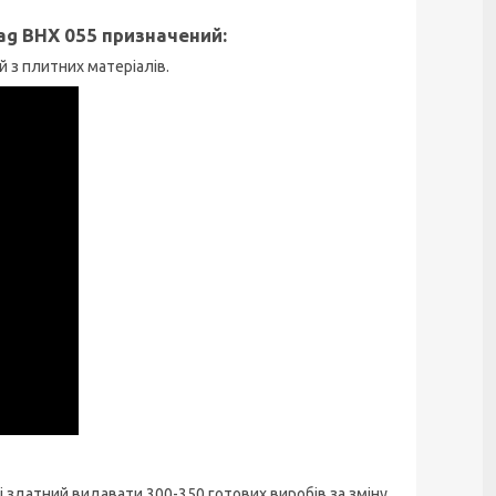
g BHX 055 призначений:
 з плитних матеріалів.
 здатний видавати 300-350 готових виробів за зміну.