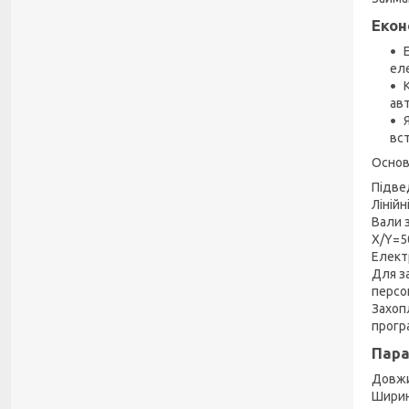
Екон
еле
ав
вс
Основу
Підве
Лінійн
Вали 
Х/Y=50
Елект
Для з
персо
Захоп
прогр
Пара
Довжи
Ширин