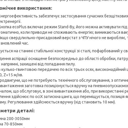
омічне використання:
Енергоефективність забезпечує застосування сучасних безщіткови
ктренергії.
Кнопка ecoPlus включає режим Stand-By, його можна активувати під
томатично, коли приводи не споживають енергію; вимикаються ваку
Якщо свердлильно-присадковий верстат з ЧПУ нічого не виробляє,
тановлений час.
ється на станині стабільної конструкції зі сталі, пофарбований у с
дення аспірації оснащене безпосередньо до області обробки, патру
і напрямні, захищені від попадання пилу.
з кулько-гвинтовою передачею по всіх трьох осях, високонадійний
, Z=15 м/хв.
родвигуни, що не потребують технічного обслуговування, з оптични
авантаження заготовка позиціонується вручну на пневмоопускаємо
налом, що обслуговує, в зоні вивантаження або, при використанні ре
лення здійснює по осіX затискна цанга, що переміщується, позиція
аму. Регулювання здійснюється вручну (хід становить 10 мм).
метри деталі:
на 200-3050мм
а 70-850мм