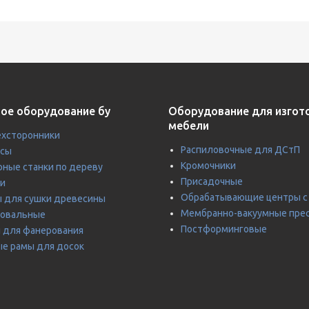
ое оборудование бу
Оборудование для изгот
мебели
хсторонники
Распиловочные для ДСтП
усы
Кромочники
ные станки по дереву
Присадочные
и
Обрабатывающие центры с
 для сушки древесины
Мембранно-вакуумные пре
ровальные
Постформинговые
 для фанерования
е рамы для досок