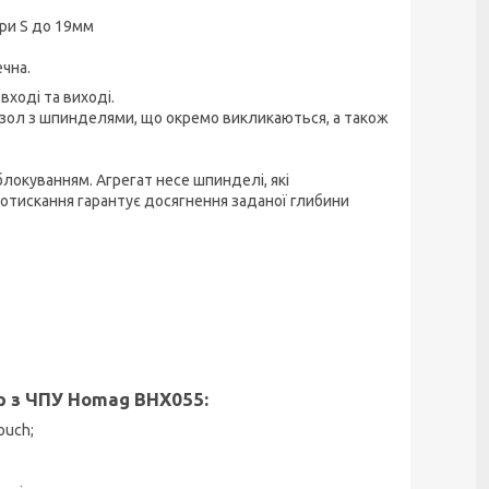
ри S до 19мм
ечна.
ході та виході.
зол з шпинделями, що окремо викликаються, а також
окуванням. Агрегат несе шпинделі, які
тискання гарантує досягнення заданої глибини
р з ЧПУ Homag BHX055:
ouch;