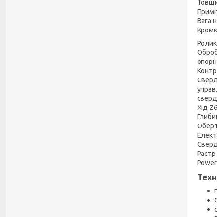
Товщи
Примі
Вага н
Кромка
Ролик
Оброб
опорн
Контр
Сверд
управ
сверд
Хід Z
Глиби
Оберт
Елект
Сверд
Растр
Power 
Техн