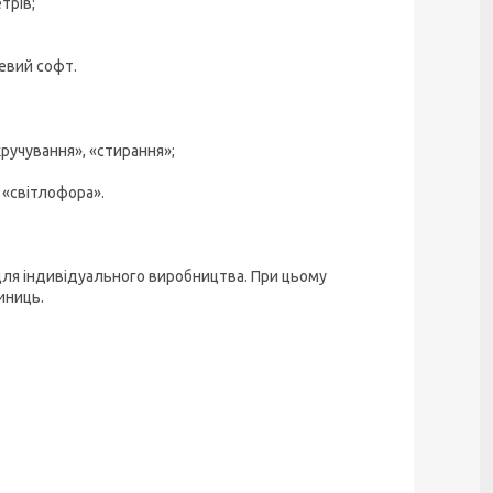
трів;
евий софт.
ручування», «стирання»;
 «світлофора».
 для індивідуального виробництва. При цьому
иниць.