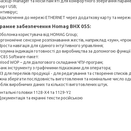
Backup-Manager та носій пам'яті для комфортного зберігання параме
порт USB;
антивірус;
підключення до мережі ETHERNET через додаткову карту та мереж
рамне забезпечення Homag BHX 055:
Оболонка користувача від HOMAG Group;
ергономічне сенсорне розпізнавання жестів, наприклад «зум», «прок
Проста навігація для єдиного інтуїтивного управління;
Розумна індикація готовності до виробництва за допомогою функції
PC85 Software-пакет:
Wood WOP – для діалогового складання ЧПУ-програм;
банк інструменту з графічними підказками для оператора;
ПЗ для переліків продукції - для редагування та створення списків
жна зберігати послідовність виготовлення та номінальне число од
облік виробничих даних та кількості виготовлених штук.
онтальні головки 1128-X4 та 1129-Y2
Документація та екранні тексти російською