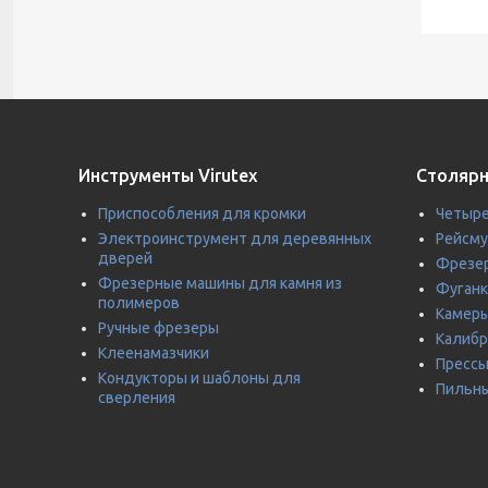
Инструменты Virutex
Столярн
Приспособления для кромки
Четыре
Электроинструмент для деревянных
Рейсм
дверей
Фрезер
Фрезерные машины для камня из
Фуганк
полимеров
Камеры
Ручные фрезеры
Калиб
Клеенамазчики
Прессы
Кондукторы и шаблоны для
Пильны
сверления