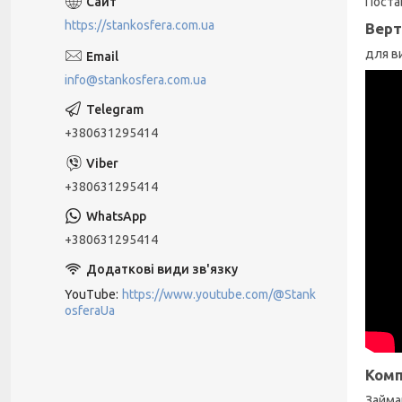
Поста
https://stankosfera.com.ua
Верт
для в
info@stankosfera.com.ua
+380631295414
+380631295414
+380631295414
YouTube
https://www.youtube.com/@Stank
osferaUa
Комп
Займа