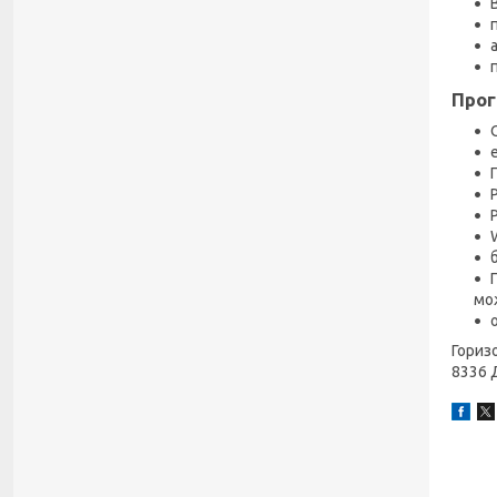
Прог
мо
Гориз
8336 