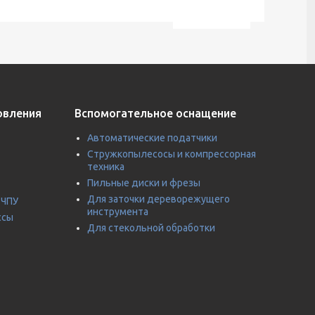
овления
Вспомогательное оснащение
Автоматические податчики
Стружкопылесосы и компрессорная
техника
Пильные диски и фрезы
Для заточки дереворежущего
 ЧПУ
инструмента
ссы
Для стекольной обработки