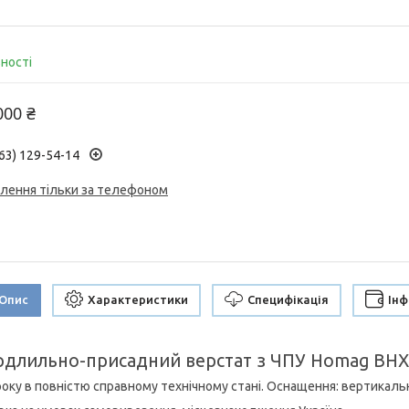
вності
000 ₴
63) 129-54-14
лення тільки за телефоном
Опис
Характеристики
Специфікація
Інф
рдлильно-присадний верстат з ЧПУ Homag BHX
року в повністю справному технічному стані. Оснащення: вертикаль