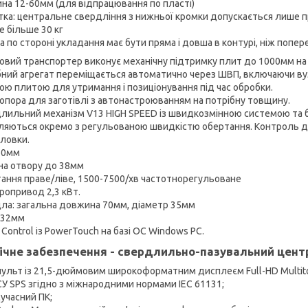
на 12-60мм (для відпрацювання по пласті)
тка: центральне свердління з нижньої кромки допускається лише п
е більше 30 кг
 по стороні укладання має бути пряма і довша в контурі, ніж попер
овий транспортер виконує механічну підтримку плит до 1000мм на в
ний агрегат переміщається автоматично через ШВП, включаючи ву
ою плитою для утримання і позиціонування під час обробки.
опора для заготівлі з автонастроюванням на потрібну товщину.
лильний механізм V13 HIGH SPEED із швидкозмінною системою та бл
ляються окремо з регульованою швидкістю обертання. Контроль до
ловки.
60мм
на отвору до 38мм
ання праве/ліве, 1500-7500/хв частотнорегульоване
ропривод 2,3 кВт.
ла: загальна довжина 70мм, діаметр 35мм
 32мм
Control із PowerTouch на базі ОС Windows PC.
ічне забезпечення - свердлильно-пазувальний цент
пульт із 21,5-дюймовим широкоформатним дисплеєм Full-HD Multit
СУ SPS згідно з міжнародними нормами IEC 61131;
сучасний ПК;