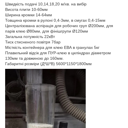
Швидкість подачі 10,14,18,20 м/хв. на вибір
Висота плити 10-60мм
Ширина кромки 14-64мм
Товщина кромки в рулоні 0,4-3мм, в смугах 0,4-15мм
Централізована аспірація для робочих груп Ø200мм, для
парів клею Ø80мм, для фінішгрупи Ø120мм
Загальна потужність 22кВт
Тиск стисненого повітря 7бар
Місткість контейнера для клею ЕВА в гранулах 5кг
Плавильний відсік для ПУР-клею в циліндрах діаметром
130мм та довжиною до 160мм.
Габаритні розміри (Д*Ш*В) 5600*1150*1800мм