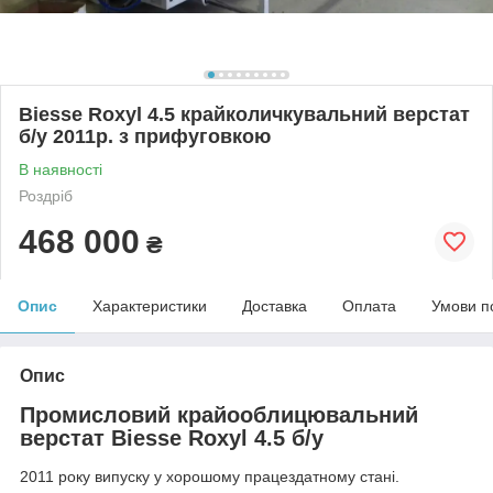
Biesse Roxyl 4.5 крайколичкувальний верстат
б/у 2011р. з прифуговкою
В наявності
Роздріб
468 000
₴
Опис
Характеристики
Доставка
Оплата
Умови п
Опис
Промисловий крайооблицювальний
верстат Biesse Roxyl 4.5 б/у
2011 року випуску у хорошому працездатному стані.