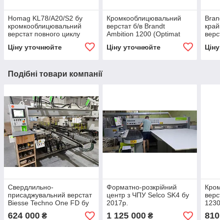
Homag KL78/A20/S2 бу
Кромкооблицювальний
Bran
кромкооблицювальний
верстат б/в Brandt
кра
верстат повного циклу
Ambition 1200 (Optimat
верс
KDN210) 2012р.
авт
Ціну уточнюйте
Ціну уточнюйте
Цін
пер
Подібні товари компанії
Свердлильно-
Форматно-розкрійний
Кро
присаджувальний верстат
центр з ЧПУ Selco SK4 бу
верс
Biesse Techno One FD бу
2017р.
1230
2014р. прохідного типу
приф
624 000
1 125 000
810
₴
₴
для свердління з 4х сторін
цикл