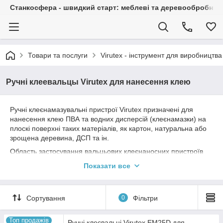
Станкосфера - швидкий старт: меблеві та деревообробні ста
Товари та послуги
Virutex - інструмент для виробництва
Ручні клеевальцы Virutex для нанесення клею
Ручні клеєнамазувальні пристрої Virutex призначені для
нанесення клею ПВА та водних дисперсій (клеєнамазки) на
плоскі поверхні таких матеріалів, як картон, натуральна або
зрощена деревина, ДСП та ін.
Область застосування вальцьових клеєнаносних пристроїв
Virutex: рівномірне нанесення клею при виготовленні
Показати все
картонної упаковки, при виробництві столярних виробів, для
склеювання різних заготовок з деревини: клеєного бруса,
фанерування ДСтП та меблевого щита шпоном, для
Сортування
0
Фільтри
наклеювання пластику на плоскі поверхні. Перевагами
використання клеєнамазок вальцевого типу є висока
продуктивність цього важливого процесу, економне
Топ продажів
Ручні клеєвальці Virutex EM25D для