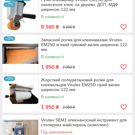
витрачання клею та рівномірність шару клею, що наноситься.
–7%
нанесення клею на дерево, ДСП, МДФ
шириною 122 мм
Ручні клеєнамазники (клеєвальці) від іспанського виробника
Virutex представлені двома найпопулярнішими моделями
В наявності
EM: 125T (ширина 180 мм) і 25D (ширина 120 мм).
8 580
₴
9 200 ₴
Також в наявності оригінальні запасні ролики для
клеєнаносних пристроїв Вірутекс: жорсткі поліуретанові
–5%
Запасний ролик для клеенамазки Virutex
валики та м'які гумові ролики для клеєнамазки шириною 122
EM25D м'який гумовий валик шириною 122
та 180 мм.
мм
В наявності
1 950
₴
2 050 ₴
–5%
Жорсткий поліуретановий ролик для
клеевальцев Virutex EM25D сірий валик
шириною 122 мм
В наявності
1 950
₴
2 050 ₴
Virutex SEM1 клеєнаносний інструмент для
столярних майстерень (комплект)
Під замовлення