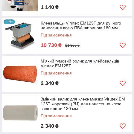
1 140
₴
–9%
Клеевальцы Virutex EM125T для ручного
нанесення клею ПВА шириною 180 мм
Під замовлення
10 730
₴
11 800 ₴
М'який гумовий ролик для клейовальців
Virutex EM125T
Під замовлення
2 340
₴
Змінний валик для клеєнамазки Virutex EM
125T жорсткий (PU) для нанесення клею
завширшки 180 мм
Під замовлення
2 340
₴