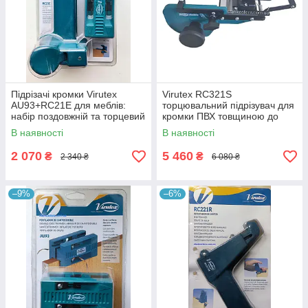
Підрізачі кромки Virutex
Virutex RC321S
AU93+RC21E для меблів:
торцювальний підрізувач для
набір поздовжній та торцевий
кромки ПВХ товщиною до
3мм - нові можливості
В наявності
В наявності
модифікації "doble"
2 070
5 460
₴
₴
2 340 ₴
6 080 ₴
–9%
–6%