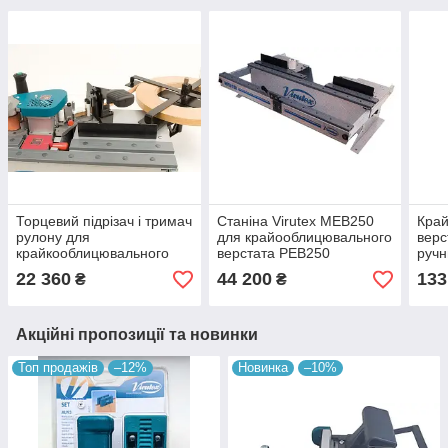
Торцевий підрізач і тримач
Станіна Virutex MEB250
Кра
рулону для
для крайооблицювального
верс
крайкооблицювального
верстата PEB250
ручн
верстата PEB250T
ван
22 360
44 200
133
₴
₴
Акційні пропозиції та новинки
Топ продажів
–12%
Новинка
–10%