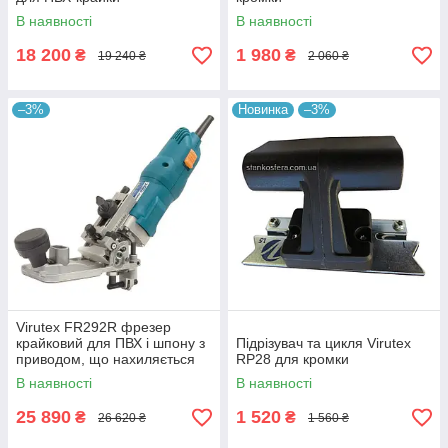
В наявності
В наявності
18 200
1 980
₴
₴
19 240 ₴
2 060 ₴
–3%
Новинка
–3%
Virutex FR292R фрезер
крайковий для ПВХ і шпону з
Підрізувач та цикля Virutex
приводом, що нахиляється
RP28 для кромки
В наявності
В наявності
25 890
1 520
₴
₴
26 620 ₴
1 560 ₴