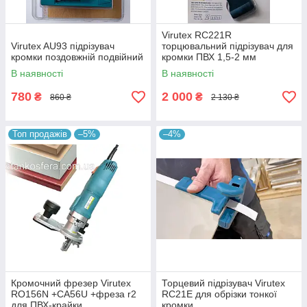
Virutex RC221R
Virutex AU93 підрізувач
торцювальний підрізувач для
кромки поздовжній подвійний
кромки ПВХ 1,5-2 мм
В наявності
В наявності
780
2 000
₴
₴
860 ₴
2 130 ₴
Топ продажів
–5%
–4%
Кромочний фрезер Virutex
Торцевий підрізувач Virutex
RO156N +CA56U +фреза r2
RC21E для обрізки тонкої
для ПВХ-крайки
кромки