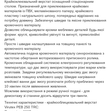
Крайкоклеювальний верстат оснащений стаціонарним
столом. Призначений для приклеювання крайкових
матеріалів із ПВХ, меламінованого паперу, крайкового
пластику і натурального шпону, попередньо відрізаних на
потрібну довжину. Забезпечує швидке та якісне приклеювання
кромочного матеріалу.
Дозволяє облицьовувати кромки меблевих деталей будь-якої
форми: круглі, криволінійні увігнуті та вигнуті, прямолінійні
деталі.
Просте і швидке налаштування на товщину панелі та
кромочного матеріалу.
Автоматична подача кромочного матеріалу синхронізована з
частотою обертання моторизованого притискного ролика.
Кромочник обладнаний системою електронного регулювання
температури, що дає змогу використовувати різні марки клеїв-
розплавів. Завдяки регулювальному механізму дає змогу
змінювати товщину клейового шару. Швидке нагрівання
клейової ванни дає змогу розпочати роботу приблизно через
10 хвилин після ввімкнення живлення.
Можливе використання в режимі ручної подачі - для
демонтажу зі станини досить відкрутити три гвинти.
Технічні характеристики - крайкооблицювальний верстат
Virutex PEB 250 TRC: